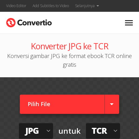
Video Editor
Add Subtitles to Video
Selanjutnya
Konverter JPG ke TCR
Konversi gambar JPG ke format ebook TCR online
gratis
Pilih File
JPG
TCR
untuk