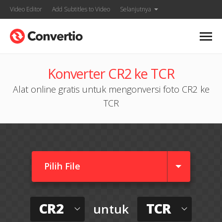
Video Editor
Add Subtitles to Video
Selanjutnya
Konverter CR2 ke TCR
Alat online gratis untuk mengonversi foto CR2 ke
TCR
Pilih File
CR2
TCR
untuk