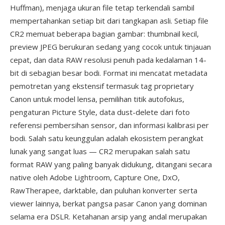
Huffman), menjaga ukuran file tetap terkendali sambil
mempertahankan setiap bit dari tangkapan asli. Setiap file
CR2 memuat beberapa bagian gambar: thumbnail kecil,
preview JPEG berukuran sedang yang cocok untuk tinjauan
cepat, dan data RAW resolusi penuh pada kedalaman 14-
bit di sebagian besar bodi. Format ini mencatat metadata
pemotretan yang ekstensif termasuk tag proprietary
Canon untuk model lensa, pemilihan titik autofokus,
pengaturan Picture Style, data dust-delete dari foto
referensi pembersihan sensor, dan informasi kalibrasi per
bodi. Salah satu keunggulan adalah ekosistem perangkat
lunak yang sangat luas — CR2 merupakan salah satu
format RAW yang paling banyak didukung, ditangani secara
native oleh Adobe Lightroom, Capture One, DxO,
RawTherapee, darktable, dan puluhan konverter serta
viewer lainnya, berkat pangsa pasar Canon yang dominan
selama era DSLR. Ketahanan arsip yang andal merupakan