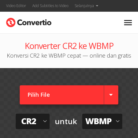
Video Editor
Add Subtitles to Video
Selanjutnya
Konverter CR2 ke WBMP
Konversi CR2 ke WBMP cepat — online dan gratis
Pilih File
CR2
WBMP
untuk