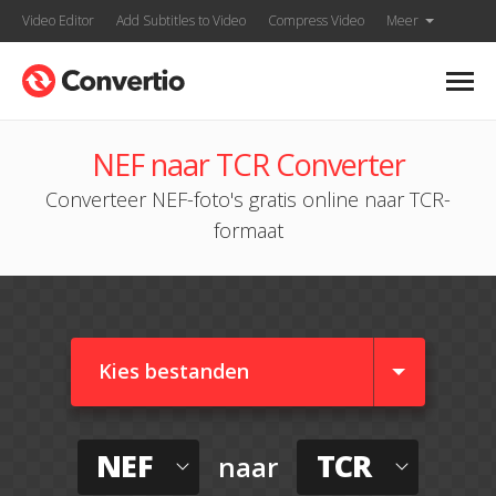
Video Editor
Add Subtitles to Video
Compress Video
Meer
NEF naar TCR Converter
Converteer NEF-foto's gratis online naar TCR-
formaat
Kies bestanden
NEF
TCR
naar