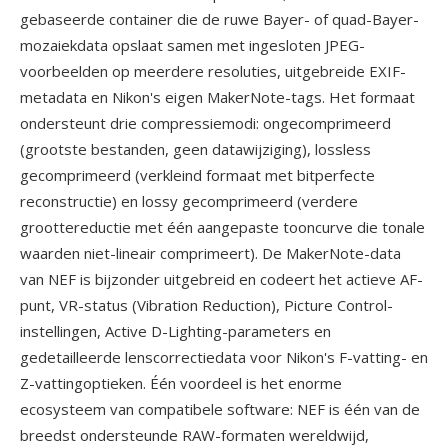
gebaseerde container die de ruwe Bayer- of quad-Bayer-
mozaiekdata opslaat samen met ingesloten JPEG-
voorbeelden op meerdere resoluties, uitgebreide EXIF-
metadata en Nikon's eigen MakerNote-tags. Het formaat
ondersteunt drie compressiemodi: ongecomprimeerd
(grootste bestanden, geen datawijziging), lossless
gecomprimeerd (verkleind formaat met bitperfecte
reconstructie) en lossy gecomprimeerd (verdere
groottereductie met één aangepaste tooncurve die tonale
waarden niet-lineair comprimeert). De MakerNote-data
van NEF is bijzonder uitgebreid en codeert het actieve AF-
punt, VR-status (Vibration Reduction), Picture Control-
instellingen, Active D-Lighting-parameters en
gedetailleerde lenscorrectiedata voor Nikon's F-vatting- en
Z-vattingoptieken. Één voordeel is het enorme
ecosysteem van compatibele software: NEF is één van de
breedst ondersteunde RAW-formaten wereldwijd,