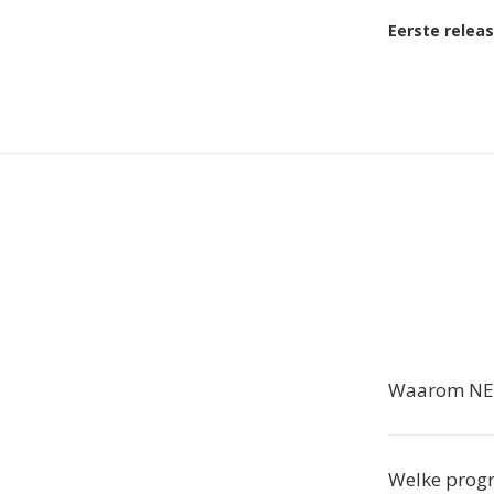
Eerste relea
Waarom NEF
Welke prog