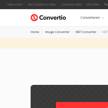
Video Editor
Add Subtitles to Video
Compress Video
GIF Editor
Te
Converteren
Home
Image Converter
NEF Converter
NEF