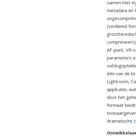
samen met in
metadata en 
ongecomprime
(verkleind fo
groottereduct
comprimeert).
AF-punt, VR-st
parameters en
vattingoptiek
één van de b
Lightroom, Ca
applicatie, w
door het gehe
formaat biedt
toonaangevend
dramatische
b
Ontwikkelaa