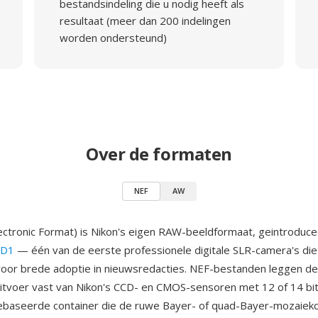
bestandsindeling die u nodig heeft als
resultaat (meer dan 200 indelingen
worden ondersteund)
Over de formaten
NEF
AW
ectronic Format) is Nikon's eigen RAW-beeldformaat, geintroduce
 D1
— één van de eerste professionele digitale SLR-camera's die
or brede adoptie in nieuwsredacties. NEF-bestanden leggen de 
tvoer vast van Nikon's CCD- en CMOS-sensoren met 12 of 14 bits
ebaseerde container die de ruwe Bayer- of quad-Bayer-mozaiekd