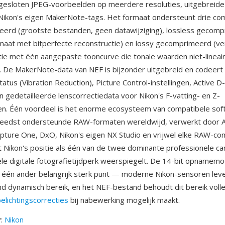
gesloten JPEG-voorbeelden op meerdere resoluties, uitgebreide
Nikon's eigen MakerNote-tags. Het formaat ondersteunt drie co
erd (grootste bestanden, geen datawijziging), lossless gecom
rmaat met bitperfecte reconstructie) en lossy gecomprimeerd (v
ie met één aangepaste tooncurve die tonale waarden niet-lineai
 De MakerNote-data van NEF is bijzonder uitgebreid en codeert 
atus (Vibration Reduction), Picture Control-instellingen, Active D-
 gedetailleerde lenscorrectiedata voor Nikon's F-vatting- en Z-
en. Één voordeel is het enorme ecosysteem van compatibele soft
reedst ondersteunde RAW-formaten wereldwijd, verwerkt door 
pture One, DxO, Nikon's eigen NX Studio en vrijwel elke RAW-co
at Nikon's positie als één van de twee dominante professionele 
le digitale fotografietijdperk weerspiegelt. De 14-bit opnamem
 één ander belangrijk sterk punt — moderne Nikon-sensoren lev
 dynamisch bereik, en het NEF-bestand behoudt dit bereik volle
elichtingscorrecties
bij nabewerking mogelijk maakt.
r
:
Nikon