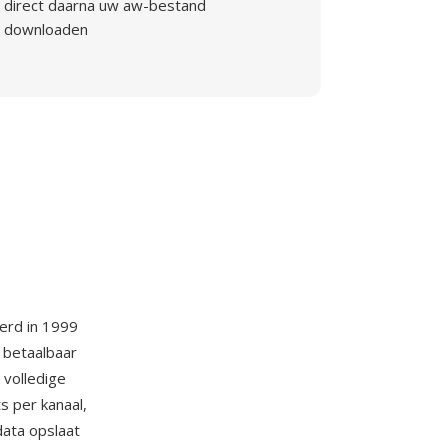
direct daarna uw aw-bestand
downloaden
erd in 1999
 betaalbaar
volledige
 per kanaal,
ata opslaat