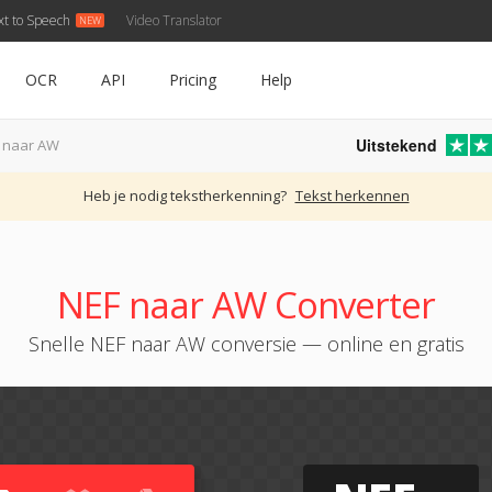
xt to Speech
Video Translator
OCR
API
Pricing
Help
Uitstekend
 naar AW
Heb je nodig tekstherkenning?
Tekst herkennen
NEF naar AW Converter
Snelle NEF naar AW conversie — online en gratis