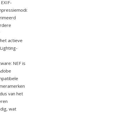
 EXIF-
mpressiemodi:
primeerd
erdere
r
het actieve
Lighting-
ware: NEF is
Adobe
mpatibele
cameramerken
odus van het
eren
dig, wat