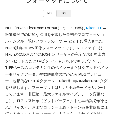
NEF
TCR
NEF（Nikon Electronic Format）は、1999年に
Nikon D1
—
報道機関での広範な採用を実現した最初のプロフェッショナ
ルデジタル一眼レフカメラの一つ — とともに導入された
Nikon独自のRAW画像フォーマットです。NEFファイルは、
NikonのCCDおよびCMOSセンサーからの完全な未処理出力
を12ビットまたは14ビット/チャンネルでキャプチャし、
TIFFベースのコンテナに生のベイヤーまたはクアッドベイヤ
ーモザイクデータ、複数解像度の埋め込みJPEGプレビュ
ー、包括的なEXIFメタデータ、Nikon独自のMakerNoteタグ
を格納します。フォーマットは3つの圧縮モードをサポート
しています：非圧縮（最大ファイルサイズ、データ変更な
し）、ロスレス圧縮（ビットパーフェクトな再構築で縮小さ
れたサイズ）、およびロッシー圧縮（トーン値を非線形に圧
縮するカスタムトーンカーブによるさらなるサイズ削減）。