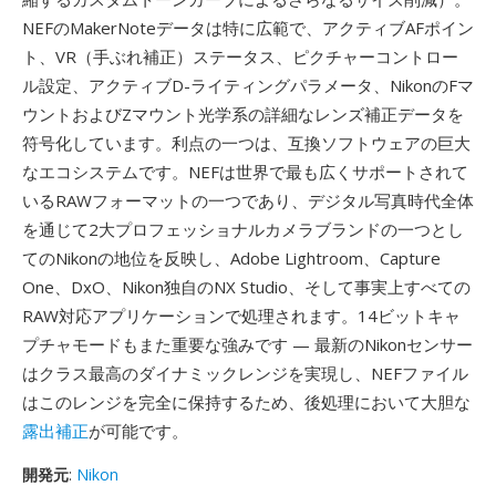
NEFのMakerNoteデータは特に広範で、アクティブAFポイン
ト、VR（手ぶれ補正）ステータス、ピクチャーコントロー
ル設定、アクティブD-ライティングパラメータ、NikonのFマ
ウントおよびZマウント光学系の詳細なレンズ補正データを
符号化しています。利点の一つは、互換ソフトウェアの巨大
なエコシステムです。NEFは世界で最も広くサポートされて
いるRAWフォーマットの一つであり、デジタル写真時代全体
を通じて2大プロフェッショナルカメラブランドの一つとし
てのNikonの地位を反映し、Adobe Lightroom、Capture
One、DxO、Nikon独自のNX Studio、そして事実上すべての
RAW対応アプリケーションで処理されます。14ビットキャ
プチャモードもまた重要な強みです — 最新のNikonセンサー
はクラス最高のダイナミックレンジを実現し、NEFファイル
はこのレンジを完全に保持するため、後処理において大胆な
露出補正
が可能です。
開発元
:
Nikon