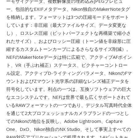
ーモザイクデータ、複数解像度の埋め込みJPEGプレビュ
ー、包括的なEXIFメタデータ、Nikon独自のMakerNoteタグ
を格納します。フォーマットは3つの圧縮モードをサポート
しています：非圧縮（最大ファイルサイズ、データ変更な
し）、ロスレス圧縮（ビットパーフェクトな再構築で縮小さ
れたサイズ）、およびロッシー圧縮（トーン値を非線形に圧
縮するカスタムトーンカーブによるさらなるサイズ削減）。
NEFのMakerNoteデータは特に広範で、アクティブAFポイン
ト、VR（手ぶれ補正）ステータス、ピクチャーコントロー
ル設定、アクティブD-ライティングパラメータ、NikonのFマ
ウントおよびZマウント光学系の詳細なレンズ補正データを
符号化しています。利点の一つは、互換ソフトウェアの巨大
なエコシステムです。NEFは世界で最も広くサポートされて
いるRAWフォーマットの一つであり、デジタル写真時代全体
を通じて2大プロフェッショナルカメラブランドの一つとし
てのNikonの地位を反映し、Adobe Lightroom、Capture
One、DxO、Nikon独自のNX Studio、そして事実上すべての
RAW対応アプリケーションで処理されます。14ビットキャ