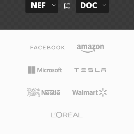
NEF
DOC
に