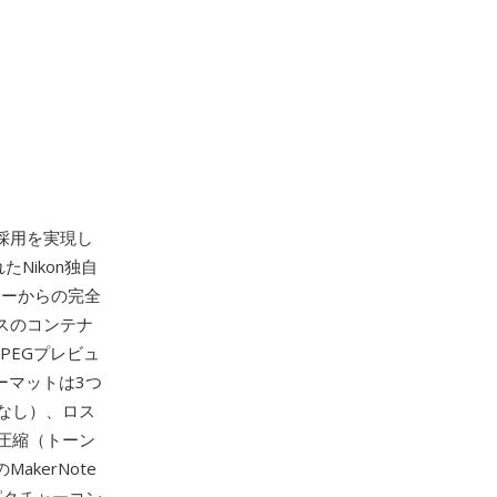
採用を実現し
Nikon独自
ンサーからの完全
ースのコンテナ
PEGプレビュ
ォーマットは3つ
なし）、ロス
圧縮（トーン
kerNote