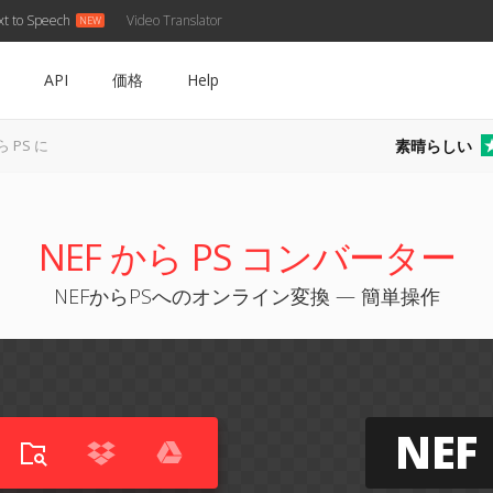
xt to Speech
Video Translator
API
価格
Help
素晴らしい
ら PS に
NEF から PS コンバーター
NEFからPSへのオンライン変換 — 簡単操作
NEF