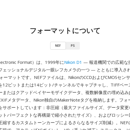
フォーマットについて
NEF
PS
Electronic Format）は、1999年に
Nikon D1
— 報道機関での広範な
フェッショナルデジタル一眼レフカメラの一つ — とともに導入された
ォーマットです。NEFファイルは、NikonのCCDおよびCMOSセ
12ビットまたは14ビット/チャンネルでキャプチャし、TIFFベ
ーまたはクアッドベイヤーモザイクデータ、複数解像度の埋め込みJ
XIFメタデータ、Nikon独自のMakerNoteタグを格納します。フ
をサポートしています：非圧縮（最大ファイルサイズ、データ変更
ットパーフェクトな再構築で縮小されたサイズ）、およびロッシー
縮するカスタムトーンカーブによるさらなるサイズ削減）。NEFのMa