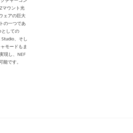
ピクチャーコン
びZマウント光
ウェアの巨大
ットの一つであ
つとしての
 Studio、そし
チャモードもま
実現し、NEF
可能です。