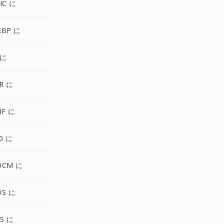
IC に
EBP に
 に
R に
IF に
O に
OCM に
DS に
S に