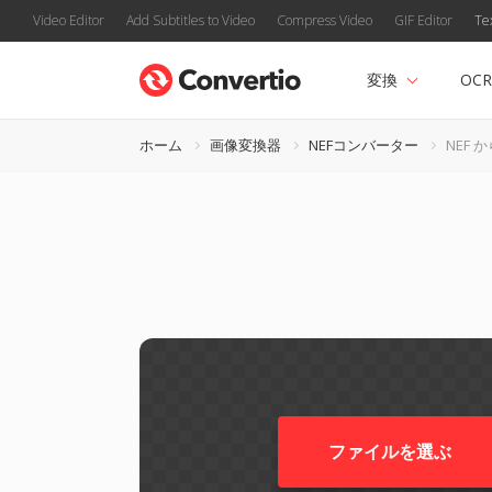
Video Editor
Add Subtitles to Video
Compress Video
GIF Editor
Te
変換
OCR
ホーム
画像変換器
NEFコンバーター
NEF か
ファイルを選ぶ