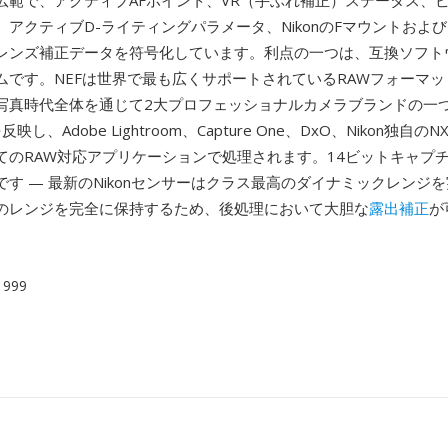
広範で、アクティブAFポイント、VR（手ぶれ補正）ステータス、
アクティブD-ライティングパラメータ、NikonのFマウントおよ
レンズ補正データを符号化しています。利点の一つは、互換ソフト
ムです。NEFは世界で最も広くサポートされているRAWフォーマ
写真時代全体を通じて2大プロフェッショナルカメラブランドの一
反映し、Adobe Lightroom、Capture One、DxO、Nikon独自のNX
てのRAW対応アプリケーションで処理されます。14ビットキャプ
す — 最新のNikonセンサーはクラス最高のダイナミックレンジを
のレンジを完全に保持するため、後処理において大胆な
露出補正
が
 1999