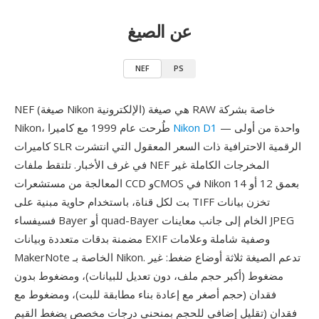
عن الصيغ
NEF
PS
NEF (صيغة Nikon الإلكترونية) هي صيغة RAW خاصة بشركة
— واحدة من أولى
Nikon D1
Nikon، طُرحت عام 1999 مع كاميرا
كاميرات SLR الرقمية الاحترافية ذات السعر المعقول التي انتشرت
في غرف الأخبار. تلتقط ملفات NEF المخرجات الكاملة غير
المعالجة من مستشعرات CCD وCMOS في Nikon بعمق 12 أو 14
بت لكل قناة، باستخدام حاوية مبنية على TIFF تخزن بيانات
فسيفساء Bayer أو quad-Bayer الخام إلى جانب معاينات JPEG
مضمنة بدقات متعددة وبيانات EXIF وصفية شاملة وعلامات
MakerNote الخاصة بـ Nikon. تدعم الصيغة ثلاثة أوضاع ضغط: غير
مضغوط (أكبر حجم ملف، دون تعديل للبيانات)، ومضغوط بدون
فقدان (حجم أصغر مع إعادة بناء مطابقة للبت)، ومضغوط مع
فقدان (تقليل إضافي للحجم بمنحنى درجات مخصص يضغط القيم