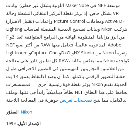
اللونية بشكل غير خطي). بيانات MakerNote في NEF موسعة
بشكل خاص، إذ ترمّز نقطة التركيز التلقائي النشطة وحالة VR
(تقليل الاهتزاز) وإعدادات Picture Control ومعاملات Active D-
Lighting وبيانات تصحيح العدسة المفصلة لعدسات Nikon بتركيب
F وZ. من أبرز مزاياها المنظومة الهائلة من البرامج المتوافقة: تُعد
NEF من أكثر صيغ RAW المدعومة عالمياً، تتعامل معها Adobe
Lightroom وCapture One وDxO وNX Studio من Nikon وتقريباً
كل تطبيق قادر على معالجة RAW، مما يعكس مكانة Nikon كواحدة
من العلامتين التجاريتين المهيمنتين في التصوير الاحترافي طوال
حقبة التصوير الرقمي بأكملها. كما أن وضع الالتقاط بعمق 14 بت
يوفر نقطة قوة رئيسية أخرى — فمستشعرات Nikon الحديثة تقدم
نطاقاً ديناميكياً رائداً في فئتها، وملف NEF يحافظ على هذا النطاق
جوهرية في المعالجة اللاحقة.
بالكامل، مما يتيح
تصحيحات تعريض
Nikon
:
المطوّر
الإصدار الأول
: 1999