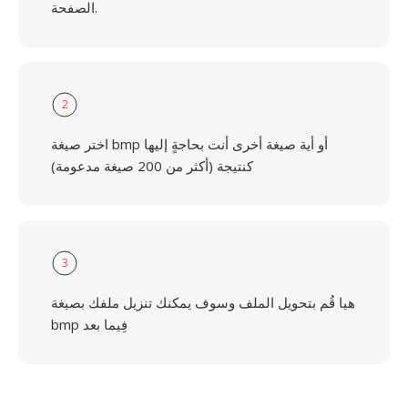
الصفحة.
2
اختر صيغة bmp أو أية صيغة أخرى أنت بحاجةٍ إليها
كنتيجة (أكثر من 200 صيغة مدعومة)
3
هيا قُم بتحويل الملف وسوف يمكنك تنزيل ملفك بصيغة
bmp فِيما بعد