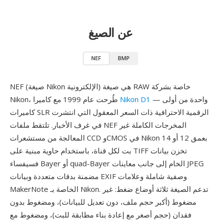
عن الصيغ
NEF
BMP
NEF (صيغة Nikon الإلكترونية) هي صيغة RAW خاصة بشركة
— واحدة من أولى
Nikon D1
Nikon، طُرحت عام 1999 مع كاميرا
كاميرات SLR الرقمية الاحترافية ذات السعر المعقول التي انتشرت
في غرف الأخبار. تلتقط ملفات NEF المخرجات الكاملة غير
المعالجة من مستشعرات CCD وCMOS في Nikon بعمق 12 أو 14
بت لكل قناة، باستخدام حاوية مبنية على TIFF تخزن بيانات
فسيفساء Bayer أو quad-Bayer الخام إلى جانب معاينات JPEG
مضمنة بدقات متعددة وبيانات EXIF وصفية شاملة وعلامات
MakerNote الخاصة بـ Nikon. تدعم الصيغة ثلاثة أوضاع ضغط: غير
مضغوط (أكبر حجم ملف، دون تعديل للبيانات)، ومضغوط بدون
فقدان (حجم أصغر مع إعادة بناء مطابقة للبت)، ومضغوط مع