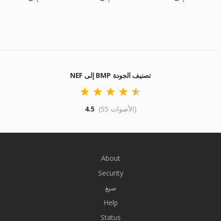
NEF إلى BMP تصنيف الجودة
(55 الأصوات)
4.5
About
Security
صيغ
Help
Status