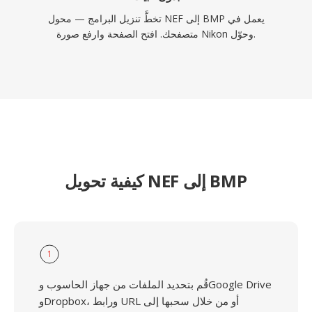
تخطَّ تنزيل البرامج — محول NEF إلى BMP يعمل في
متصفحك. افتح الصفحة وارفع صورة Nikon وحوّل.
كيفية تحويل NEF إلى BMP
1
قُم بتحديد الملفات من جهاز الحاسوب وGoogle Drive
وDropbox، ورابط URL أو من خلال سحبها إلى