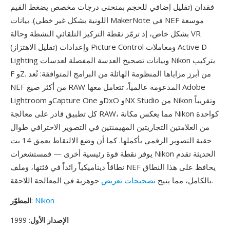
فقدان (تقليل إضافي للحجم بمنحنى درجات مخصص يضغط القيم
اللونية بشكل غير خطي). بيانات MakerNote في NEF موسعة
بشكل خاص، إذ ترمّز نقطة التركيز التلقائي النشطة وحالة VR
(تقليل الاهتزاز) وإعدادات Picture Control ومعاملات Active D-
Lighting وبيانات تصحيح العدسة المفصلة لعدسات Nikon بتركيب
F وZ. من أبرز مزاياها المنظومة الهائلة من البرامج المتوافقة: تُعد
NEF من أكثر صيغ RAW المدعومة عالمياً، تتعامل معها Adobe
Lightroom وCapture One وDxO وNX Studio من Nikon وتقريباً
كل تطبيق قادر على معالجة RAW، مما يعكس مكانة Nikon كواحدة
من العلامتين التجاريتين المهيمنتين في التصوير الاحترافي طوال
حقبة التصوير الرقمي بأكملها. كما أن وضع الالتقاط بعمق 14 بت
يوفر نقطة قوة رئيسية أخرى — فمستشعرات Nikon الحديثة تقدم
نطاقاً ديناميكياً رائداً في فئتها، وملف NEF يحافظ على هذا النطاق
جوهرية في المعالجة اللاحقة.
بالكامل، مما يتيح
تصحيحات تعريض
Nikon
:
المطوّر
الإصدار الأول
: 1999