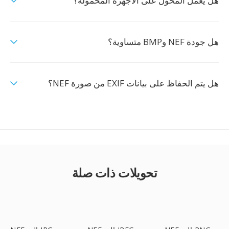
هل يعمل المحول على الأجهزة المحمولة؟
هل جودة NEF وBMP متساوية؟
هل يتم الحفاظ على بيانات EXIF من صورة NEF؟
تحويلات ذات صلة