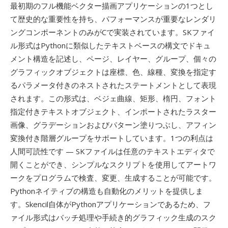
最初期のフル機能ベクター描画アプリケーションの1つとし
て歴史的な重要性を持ち、パフォーマンスが重要なレンダリ
ングコンポーネントのみがCで実装されています。SKファイ
ル形式はPythonに類似したテキストベースの構文でドキュ
メント構造を記述し、ページ、レイヤー、グループ、個々の
グラフィックオブジェクトは座標、色、線種、変換を指定す
るパラメータ付きのネストされたステートメントとして表現
されます。この形式は、ベジェ曲線、矩形、楕円、フォント
指定付きテキストオブジェクト、インポートされたラスター
画像、グラデーションおよびパターン塗りつぶし、アフィン
変換付き階層グループをサポートしています。1つの利点は
人間可読性です — SKファイルは任意のテキストエディタで
開くことができ、シンプルなスクリプトを使用してアートワ
ークをプログラムで検査、変更、生成することが可能です。
Pythonネイティブの構造も自動化のメリットを提供しま
す。Skencil自体がPythonアプリケーションであるため、フ
ァイル形式はバッチ処理や手続き的グラフィック生成のスク