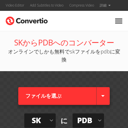
Video Editor
Add Subtitles to Video
Compress Video
詳細
SKからPDBへのコンバーター
オンラインでしかも無料でskファイルをpdbに変
換
ファイルを選ぶ
SK
PDB
に