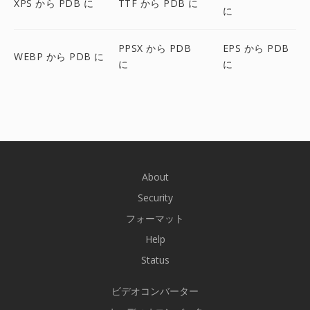
XPS から PDB に
TTF から PDB に
に
PPSX から PDB
EPS から PDB
WEBP から PDB に
に
に
About
Security
フォーマット
Help
Status
ビデオコンバーター