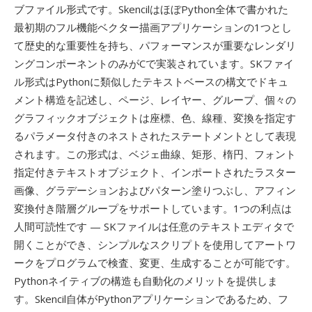
ブファイル形式です。SkencilはほぼPython全体で書かれた
最初期のフル機能ベクター描画アプリケーションの1つとし
て歴史的な重要性を持ち、パフォーマンスが重要なレンダリ
ングコンポーネントのみがCで実装されています。SKファイ
ル形式はPythonに類似したテキストベースの構文でドキュ
メント構造を記述し、ページ、レイヤー、グループ、個々の
グラフィックオブジェクトは座標、色、線種、変換を指定す
るパラメータ付きのネストされたステートメントとして表現
されます。この形式は、ベジェ曲線、矩形、楕円、フォント
指定付きテキストオブジェクト、インポートされたラスター
画像、グラデーションおよびパターン塗りつぶし、アフィン
変換付き階層グループをサポートしています。1つの利点は
人間可読性です — SKファイルは任意のテキストエディタで
開くことができ、シンプルなスクリプトを使用してアートワ
ークをプログラムで検査、変更、生成することが可能です。
Pythonネイティブの構造も自動化のメリットを提供しま
す。Skencil自体がPythonアプリケーションであるため、フ