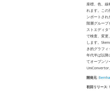
座標、色、線
れます。この
ンポートされ
階層グループ
ストエディタ
で検査、変更
します。Ske
き的グラフィッ
年代半ば以降
てオープンソ
UniConv
開発元
:
Bernha
初回リリース
: