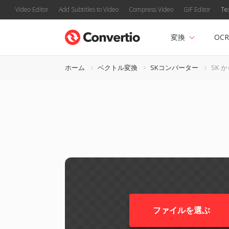
Video Editor
Add Subtitles to Video
Compress Video
GIF Editor
Te
変換
OCR
ホーム
ベクトル変換
SKコンバーター
SK か
ファイルを選ぶ