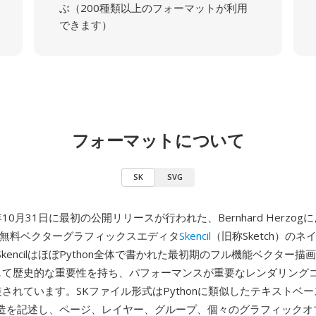
ぶ（200種類以上のフォーマットが利用
できます）
フォーマットについて
SK
SVG
年10月31日に最初の公開リリースが行われた、Bernhard Herzo
用の無料ベクターグラフィックスエディタ
Skencil
（旧称Sketch）の
kencilはほぼPython全体で書かれた最初期のフル機能ベクター描
して歴史的な重要性を持ち、パフォーマンスが重要なレンダリング
装されています。SKファイル形式はPythonに類似したテキストベ
造を記述し、ページ、レイヤー、グループ、個々のグラフィックオ