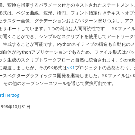
種、変換を指定するパラメータ付きのネストされたステートメント
形式は、ベジェ曲線、矩形、楕円、フォント指定付きテキストオブ
たラスター画像、グラデーションおよびパターン塗りつぶし、アフ
をサポートしています。1つの利点は人間可読性です — SKファイ
で開くことができ、シンプルなスクリプトを使用してアートワーク
、生成することが可能です。Pythonネイティブの構造も自動化の
ncil自体がPythonアプリケーションであるため、ファイル形式はバ
ク生成のスクリプトワークフローと自然に統合されます。Skencilの
に減速しましたが、そのSK形式は
sK1
プロジェクトの基盤となり、
ースベクターグラフィックス開発を継続しました。SKファイルはsK
ertor、その他のオープンソースツールを通じて変換可能です。
rd Herzog
 1998年10月31日