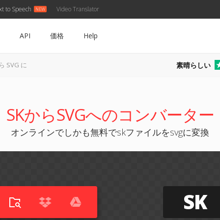
xt to Speech
Video Translator
API
価格
Help
素晴らしい
ら SVG に
SKからSVGへのコンバーター
オンラインでしかも無料でskファイルをsvgに変換
SK