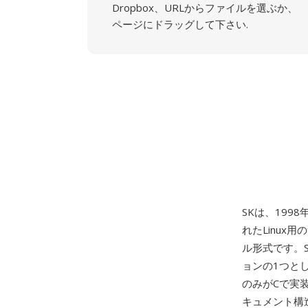
Dropbox、URLからファイルを選ぶか、
ページにドラッグして下さい.
SKは、1998
れたLinux
ル形式です。S
ョンの1つと
のみがCで実
キュメント構