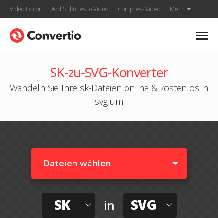
Video Editor
Add Subtitles to Video
Compress Video
Mehr
SK-zu-SVG-Konverter
Wandeln Sie Ihre sk-Dateien online & kostenlos in
svg um
Dateien wählen
SK
SVG
in