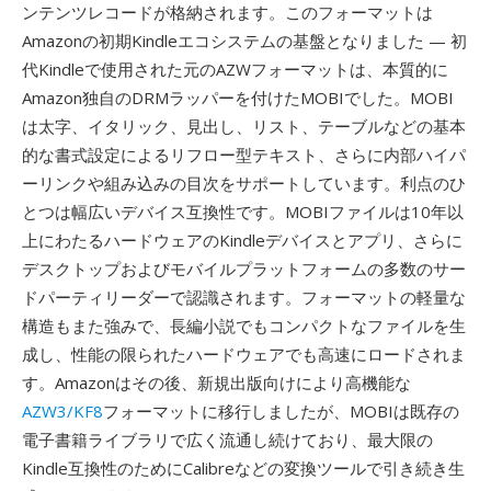
ンテンツレコードが格納されます。このフォーマットは
Amazonの初期Kindleエコシステムの基盤となりました — 初
代Kindleで使用された元のAZWフォーマットは、本質的に
Amazon独自のDRMラッパーを付けたMOBIでした。MOBI
は太字、イタリック、見出し、リスト、テーブルなどの基本
的な書式設定によるリフロー型テキスト、さらに内部ハイパ
ーリンクや組み込みの目次をサポートしています。利点のひ
とつは幅広いデバイス互換性です。MOBIファイルは10年以
上にわたるハードウェアのKindleデバイスとアプリ、さらに
デスクトップおよびモバイルプラットフォームの多数のサー
ドパーティリーダーで認識されます。フォーマットの軽量な
構造もまた強みで、長編小説でもコンパクトなファイルを生
成し、性能の限られたハードウェアでも高速にロードされま
す。Amazonはその後、新規出版向けにより高機能な
AZW3/KF8
フォーマットに移行しましたが、MOBIは既存の
電子書籍ライブラリで広く流通し続けており、最大限の
Kindle互換性のためにCalibreなどの変換ツールで引き続き生