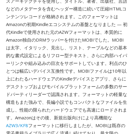
スアーキテクチャを使用し、タイトル、著者、出版社、言語
などのメタデータを含むヘッダー構造に続いて圧縮HTMLコ
ンテンツレコードが格納されます。このフォーマットは
Amazonの初期Kindleエコシステムの基盤となりました — 初
代Kindleで使用された元のAZWフォーマットは、本質的に
Amazon独自のDRMラッパーを付けたMOBIでした。MOBI
は太字、イタリック、見出し、リスト、テーブルなどの基本
的な書式設定によるリフロー型テキスト、さらに内部ハイパ
ーリンクや組み込みの目次をサポートしています。利点のひ
とつは幅広いデバイス互換性です。MOBIファイルは10年以
上にわたるハードウェアのKindleデバイスとアプリ、さらに
デスクトップおよびモバイルプラットフォームの多数のサー
ドパーティリーダーで認識されます。フォーマットの軽量な
構造もまた強みで、長編小説でもコンパクトなファイルを生
成し、性能の限られたハードウェアでも高速にロードされま
す。Amazonはその後、新規出版向けにより高機能な
AZW3/KF8
フォーマットに移行しましたが、MOBIは既存の
電子書籍ライブラリで広く流通し続けており、最大限の