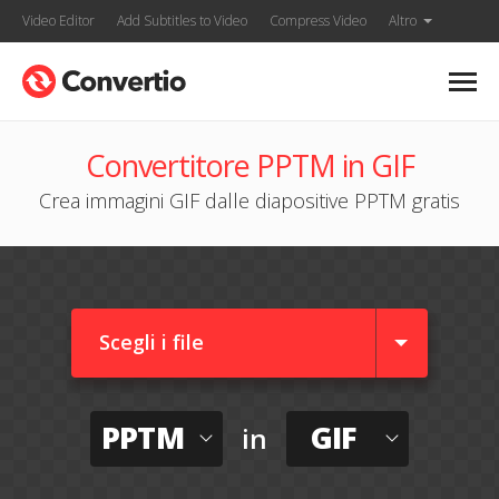
Video Editor
Add Subtitles to Video
Compress Video
Altro
Convertitore PPTM in GIF
Crea immagini GIF dalle diapositive PPTM gratis
Scegli i file
PPTM
GIF
in