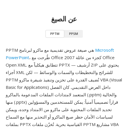
عن الصيغ
PPTM
PPSM
Microsoft
PPTM هي صيغة عروض تقديمية مع ماكرو لبرنامج
، طُرحت مع Office 2007 كجزء من عائلة Office
PowerPoint
Open XML. تتطابق هيكلياً مع PPTX — أرشيف ZIP يحتوي على
أجزاء XML للشرائح والتخطيطات والسمات والوسائط — لكن
PPTM تُضيف القدرة على تخزين وتنفيذ شيفرة ماكرو VBA (Visual
Basic for Applications) داخل العرض التقديمي. كان الفصل
المتعمد لامتدادات الملفات المدعومة بالماكرو (.pptm) والخالية
منها (.pptx) قراراً تصميمياً أمنياً: يمكن للمستخدمين والمسؤولين
تحديد الملفات المحتوية على ماكرو من الامتداد وحده، ويمكن
لسياسات الأمان حظر صيغ الماكرو أو التحذير منها مع السماح
بملفات PPTX القياسية بحرية. تُخزّن ملفات PPTM مشاريع VBA