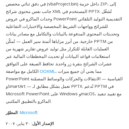
في دفق ثنائي مخصص (vbaProject.bin) داخل حزمة ZIP، إلى
جانب نفس محتوى شرائح XML المستخدم في PPTX. تُشغّل
وحدات الماكرو في عروض PowerPoint التقديمية التوليد التلقائي
للشرائح وواجهات الشريط المخصصة والاختبارات التفاعلية
وتحديثات المحتوى المدفوعة بالبيانات والتكامل مع مصادر بيانات
خارجية. من أبرز مزاياها أتمتة سير العمل — تُمكّن PPTM من
العمليات القابلة للتكرار مثل توليد عروض تقارير شهرية من
استعلامات قواعد البيانات أو تحديث المخططات المالية عبر
عشرات الشرائح بنقرة زر واحدة. تحافظ الصيغة على التوافق
، مما يعني أن جميع ميزات
OOXML
الكامل مع مواصفة
PowerPoint القياسية — الانتقالات والحركات والوسائط المضمّنة
وSmartArt — تعمل بشكل مطابق لـ PPTX. تُدعم PPTM في
Microsoft PowerPoint على Windows وmacOS، مع تقييد تنفيذ
الماكرو بالتطبيق المكتبي.
Microsoft
:
المطوّر
الإصدار الأول
: ٣٠ يناير، ٢٠٠٧