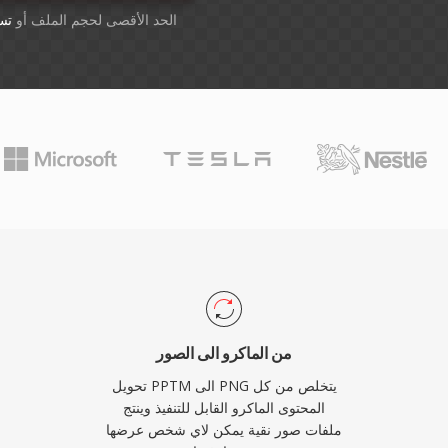
أسقِط الملفات هنا. 1 GB الحد الأقصى لحجم الملف أو
تس
من الماكرو الى الصور
تحويل PPTM الى PNG يتخلص من كل
المحتوى الماكرو القابل للتنفيذ وينتج
ملفات صور نقية يمكن لاي شخص عرضها