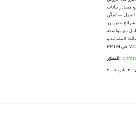
ع مصادر بيانات
القابلة للتكرار مثل توليد عروض
شرائح بنقرة زر
 بشكل مطابق لـ PPTX. تُدعم
Micros
:
المطوّر
: ٣٠ يناير، ٢٠٠٧