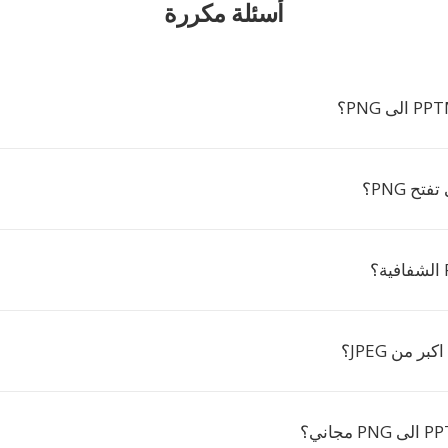
أسئلة مكررة
تح PNG؟