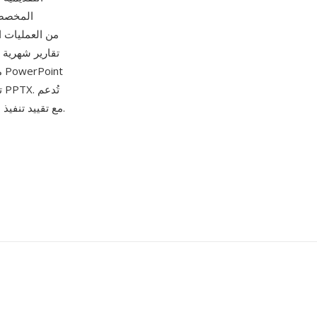
المخصصة 
تقارير شهرية 
PPTM في Microsoft PowerPoint على Windows وmacOS، مع تقييد تنفيذ الماكرو بالتطبيق المكتبي.