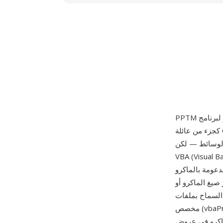
كجزء من عائلة Office Open XML. تتطابق هيكلياً مع PPTX — أرشيف ZIP يحتوي على أجزاء XML
لى تخزين وتنفيذ شيفرة ماكرو
. كان الفصل المتعمد لامتدادات الملفات
رو (.pptm) والخالية منها (.pptx) قراراً تصميمياً أمنياً: يمكن للمستخدمين والمسؤولين
صيغ الماكرو أو
رية. تُخزّن ملفات PPTM مشاريع VBA في دفق ثنائي
مخصص (vbaProject.bin) داخل حزمة ZIP، إلى جانب نفس محتوى شرائح XML المستخدم في PPTX.
ية التوليد التلقائي للشرائح وواجهات الشريط