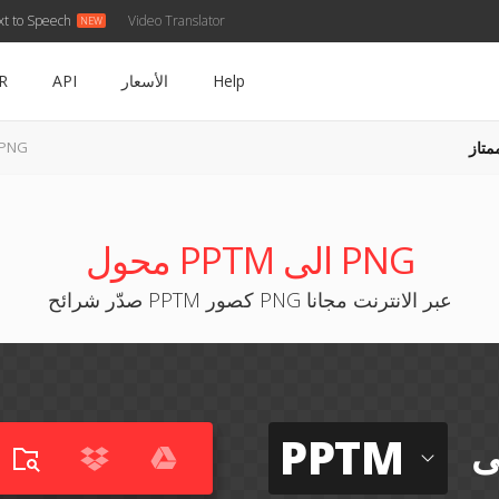
xt to Speech
Video Translator
Help
الأسعار
API
R
متاز
PPTM إلى G
محول PPTM الى PNG
صدّر شرائح PPTM كصور PNG عبر الانترنت مجانا
PPTM
ى