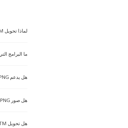
لماذا تحويل PPTM الى PNG؟
ما البرامج التي تف
هل يدعم PNG الشفافية؟
هل صور PNG اكبر من JPEG؟
هل تحويل PPTM الى PNG مجاني؟