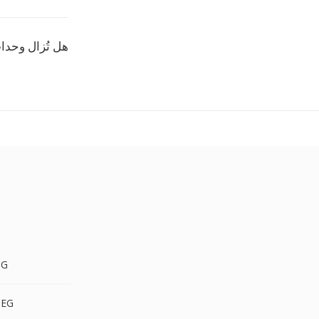
هل تُزال وحدات
PPTM 
PPTM إل