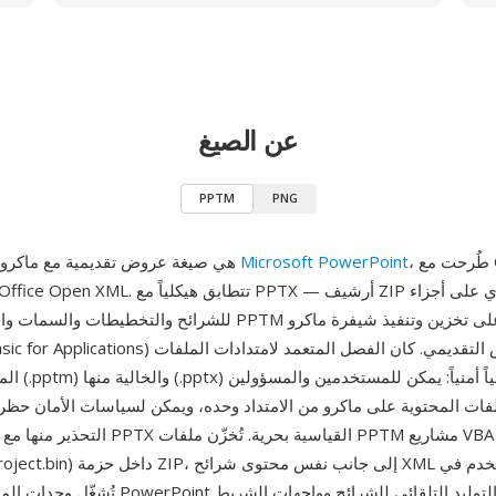
عن الصيغ
PPTM
PNG
، طُرحت مع Office 2007
Microsoft PowerPoint
PPTM هي صيغة عروض تقديمية مع ماكرو لبرنامج
للشرائح والتخطيطات والسمات والوسائط — لكن PPTM تُضيف القدرة ع
VBA (Visual Basic for Applications) داخل العرض التقديمي
المدعومة بالماك
لفات المحتوية على ماكرو من الامتداد وحده، ويمكن لسياسات الأمان حظر 
التحذير منها مع السماح بملفات PPTX القياسية بح
تُشغّل وحدات الماكرو في عروض PowerPoint التقديم