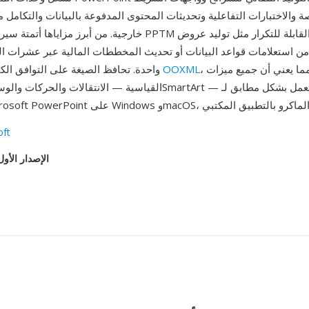
والاختبارات التفاعلية وتحديثات المحتوى المدفوعة بالبيانات والتكامل م
خارجية. من أبرز مزاياها أتمتة سير العمل — تُمكّن PPTM من العمليات 
من استعلامات قواعد البيانات أو تحديث المخططات المالية عبر عشرات ال
، مما يعني أن جميع ميزات PowerPoint
OOXML
واحدة. تحافظ الصيغة على التوافق الكامل مع مواصفة
القياسية — الانتقالات والحركات والوسائط المضمّنة وSmartArt — تعمل
oft
الإصدار الأول