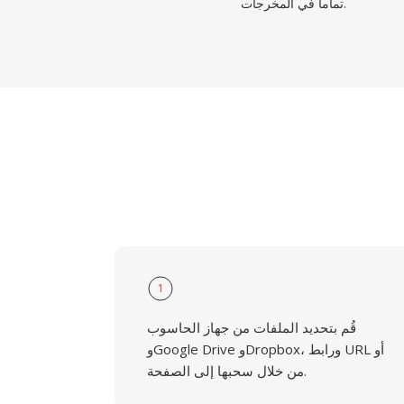
تماما في المخرجات.
1
قُم بتحديد الملفات من جهاز الحاسوب
وGoogle Drive وDropbox، ورابط URL أو
من خلال سحبها إلى الصفحة.