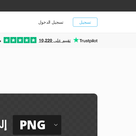
تسجيل
تسجيل الدخول
تقييم على
10,220
م
PNG
إل