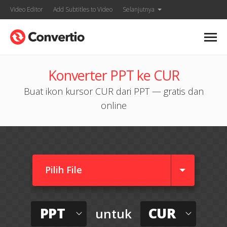
Video Editor
Add Subtitles to Video
Selanjutnya
Konverter PPT ke CUR
Buat ikon kursor CUR dari PPT — gratis dan
online
Pilih File
PPT
CUR
untuk