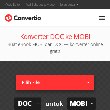
Video Editor
Add Subtitles to Video
Selanjutnya
Konverter DOC ke MOBI
Buat eBook MOBI dari DOC — konverter online
gratis
Pilih File
DOC
MOBI
untuk