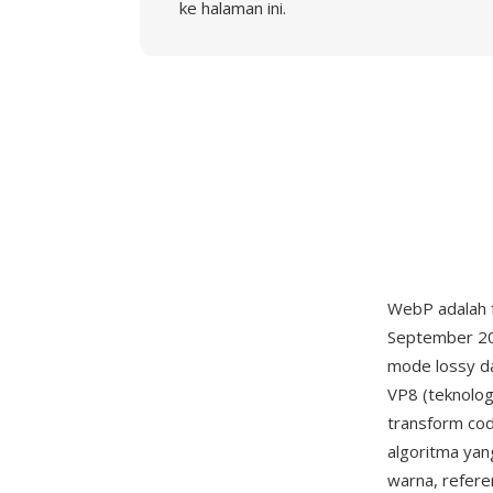
ke halaman ini.
WebP adalah 
September 20
mode lossy da
VP8 (teknolog
transform cod
algoritma ya
warna, refere