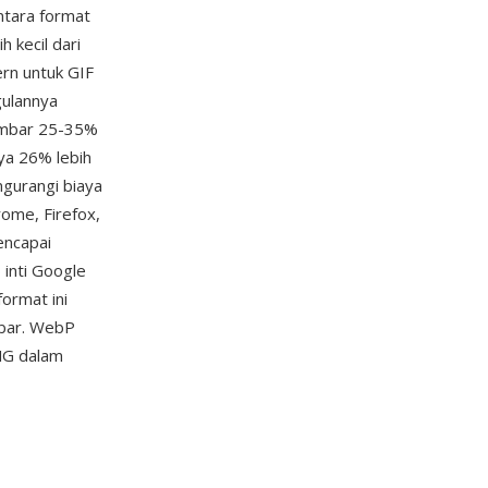
ntara format
 kecil dari
rn untuk GIF
gulannya
gambar 25-35%
nya 26% lebih
gurangi biaya
ome, Firefox,
encapai
 inti Google
ormat ini
bar. WebP
NG dalam