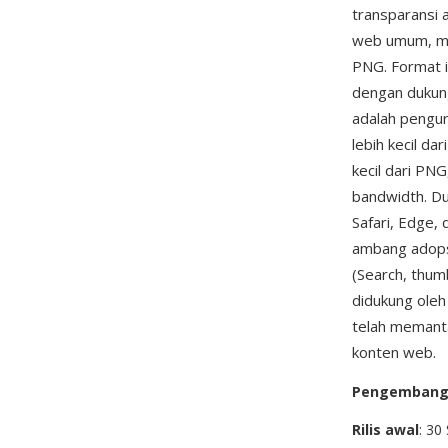
transparansi 
web umum, men
PNG. Format i
dengan dukung
adalah pengur
lebih kecil da
kecil dari PN
bandwidth. Du
Safari, Edge,
ambang adopsi
(Search, thum
didukung oleh
telah memanta
konten web.
Pengemban
Rilis awal
: 30