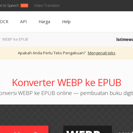
xt to Speech
Video Translator
OCR
API
Harga
Help
Istimew
WEBP ke EPUB
Apakah Anda Perlu Teks Pengakuan?
Mengenali teks
Konverter WEBP ke EPUB
onversi WEBP ke EPUB online — pembuatan buku digit