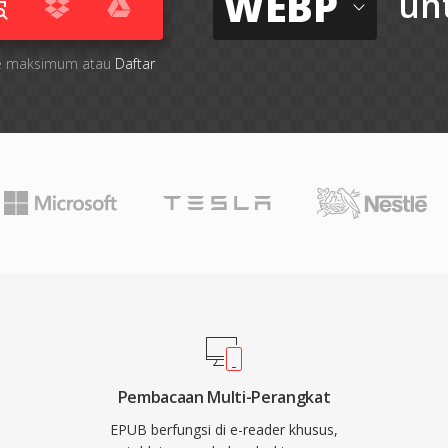
WEBP
un
file maksimum atau
Daftar
Pembacaan Multi-Perangkat
EPUB berfungsi di e-reader khusus,