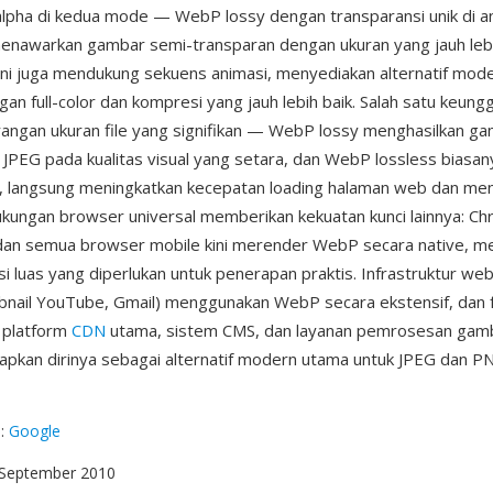
alpha di kedua mode — WebP lossy dengan transparansi unik di a
awarkan gambar semi-transparan dengan ukuran yang jauh lebih
ni juga mendukung sekuens animasi, menyediakan alternatif mode
an full-color dan kompresi yang jauh lebih baik. Salah satu keung
angan ukuran file yang signifikan — WebP lossy menghasilkan 
ri JPEG pada kualitas visual yang setara, dan WebP lossless biasa
G, langsung meningkatkan kecepatan loading halaman web dan men
kungan browser universal memberikan kekuatan kunci lainnya: Chr
 dan semua browser mobile kini merender WebP secara native, m
 luas yang diperlukan untuk penerapan praktis. Infrastruktur web
bnail YouTube, Gmail) menggunakan WebP secara ekstensif, dan f
 platform
CDN
utama, sistem CMS, dan layanan pemrosesan gam
pkan dirinya sebagai alternatif modern utama untuk JPEG dan P
g
:
Google
 September 2010