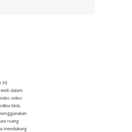
a 30
r web dalam
codec video
iksi blok,
s menggunakan
asi ruang
uga mendukung