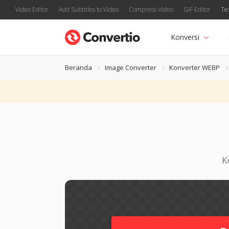
Video Editor
Add Subtitles to Video
Compress Video
GIF Editor
Te
Konversi
Beranda
Image Converter
Konverter WEBP
K