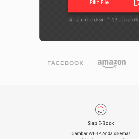
Pilih File
Taruh file di sini. 1 GB Ukuran 
Siap E-Book
Gambar WEBP Anda dikemas