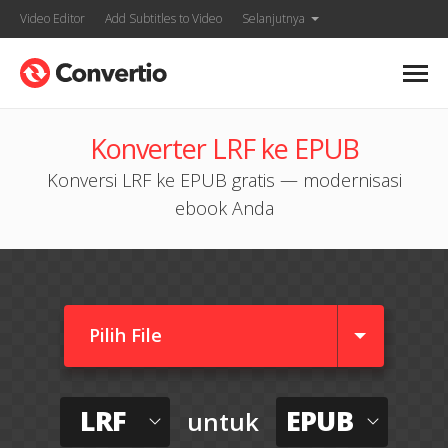
Video Editor
Add Subtitles to Video
Selanjutnya
Konverter LRF ke EPUB
Konversi LRF ke EPUB gratis — modernisasi
ebook Anda
Pilih File
LRF
EPUB
untuk