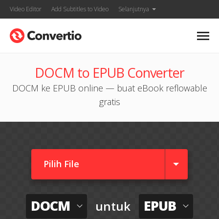
Video Editor
Add Subtitles to Video
Selanjutnya
DOCM to EPUB Converter
DOCM ke EPUB online — buat eBook reflowable
gratis
Pilih File
DOCM
EPUB
untuk