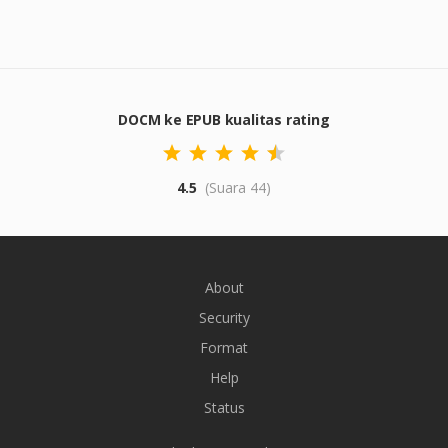
DOCM ke EPUB kualitas rating
4.5
(Suara 44)
About
Security
Format
Help
Status