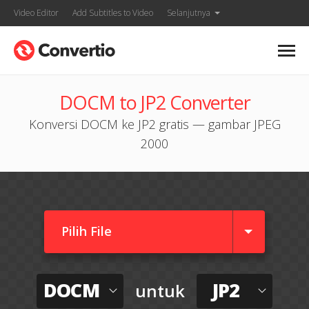
Video Editor
Add Subtitles to Video
Selanjutnya
DOCM to JP2 Converter
Konversi DOCM ke JP2 gratis — gambar JPEG
2000
Pilih File
DOCM
JP2
untuk