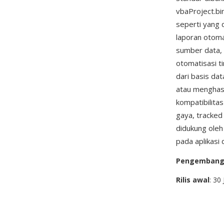
vbaProject.b
seperti yang
laporan otoma
sumber data, 
otomatisasi t
dari basis da
atau menghas
kompatibilita
gaya, tracke
didukung ole
pada aplikasi
Pengemban
Rilis awal
: 30