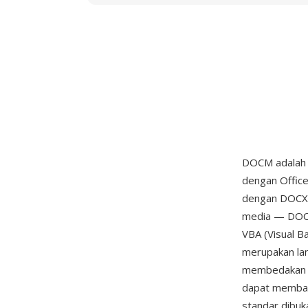
DOCM adalah
dengan Office
dengan DOCX 
media — DOC
VBA (Visual B
merupakan la
membedakan f
dapat memba
standar dibu