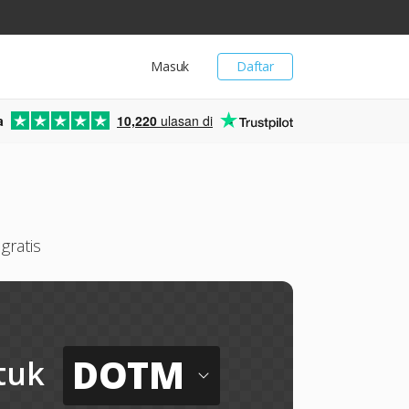
Masuk
Daftar
a
10,220
ulasan di
ratis
DOTM
tuk