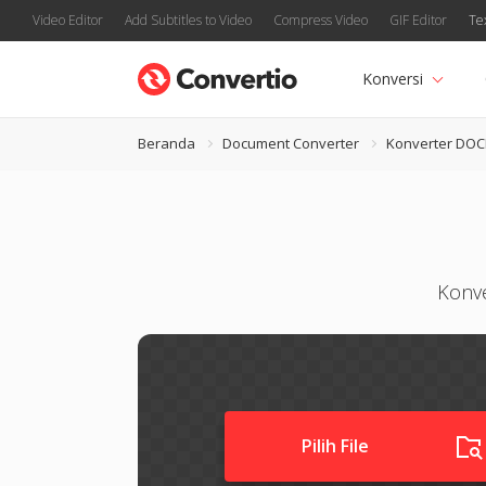
Video Editor
Add Subtitles to Video
Compress Video
GIF Editor
Te
Konversi
Beranda
Document Converter
Konverter DO
Konv
Pilih File