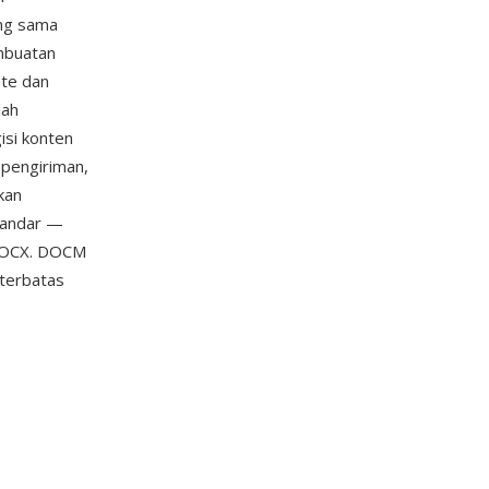
ang sama
mbuatan
ate dan
lah
isi konten
 pengiriman,
kan
tandar —
 DOCX. DOCM
terbatas