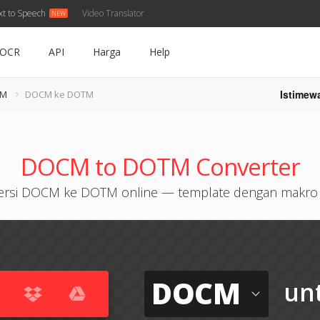
xt to Speech
Video Translator
OCR
API
Harga
Help
Istimew
CM
DOCM ke DOTM
DOCM to DOTM Converter
ersi DOCM ke DOTM online — template dengan makro g
DOCM
un