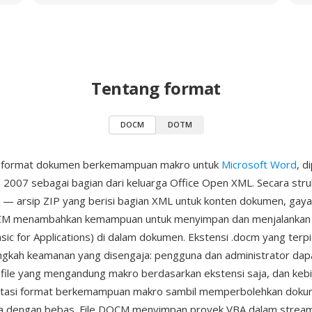
Tentang format
DOCM
DOTM
 format dokumen berkemampuan makro untuk
Microsoft Word
, d
 2007 sebagai bagian dari keluarga Office Open XML. Secara struk
— arsip ZIP yang berisi bagian XML untuk konten dokumen, gaya
M menambahkan kemampuan untuk menyimpan dan menjalankan
asic for Applications) di dalam dokumen. Ekstensi .docm yang terp
ngkah keamanan yang disengaja: pengguna dan administrator dap
ile yang mengandung makro berdasarkan ekstensi saja, dan kebi
tasi format berkemampuan makro sambil memperbolehkan dok
ka dengan bebas. File DOCM menyimpan proyek VBA dalam strea