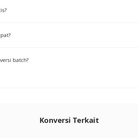
is?
epat?
versi batch?
Konversi Terkait