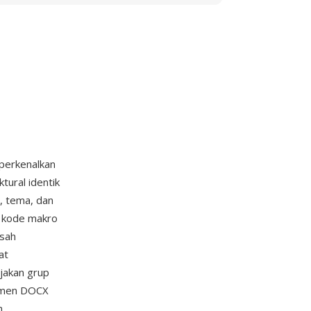
iperkenalkan
tural identik
, tema, dan
 kode makro
isah
at
jakan grup
umen DOCX
m