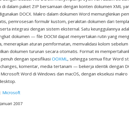
in di dalam paket ZIP bersamaan dengan konten dokumen XML y
 digunakan DOCX. Makro dalam dokumen Word memungkinkan pe
tis, pemrosesan formulir kustom, perakitan dokumen dari templ
serta integrasi dengan sistem eksternal. Satu keunggulannya ada
ingkat dokumen — file DOCM dapat menyertakan rutin yang meng
ta, menerapkan aturan pemformatan, memvalidasi kolom sebelum
ilkan dokumen turunan secara otomatis. Format ini mempertahan
s penuh dengan spesifikasi
OOXML
, sehingga semua fitur Word s
d changes, komentar, media tertanam — bekerja identik dengan
h Microsoft Word di Windows dan macOS, dengan eksekusi makro 
 desktop.
g
:
Microsoft
 Januari 2007