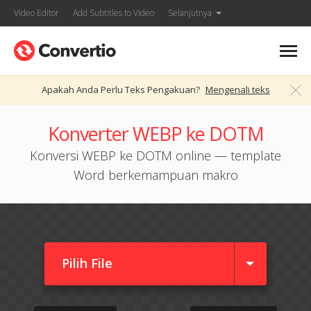
Video Editor
Add Subtitles to Video
Selanjutnya
Apakah Anda Perlu Teks Pengakuan?
Mengenali teks
Konverter WEBP ke DOTM
Konversi WEBP ke DOTM online — template
Word berkemampuan makro
Pilih File