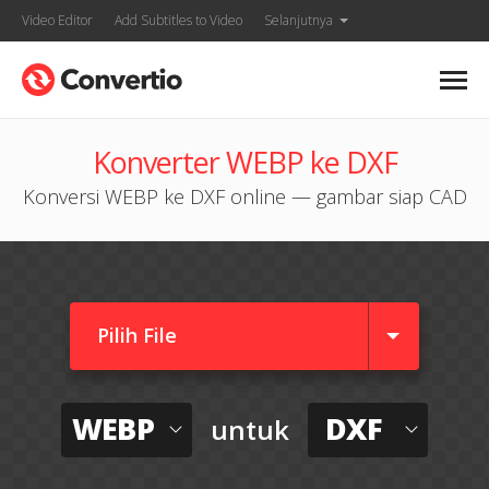
Video Editor
Add Subtitles to Video
Selanjutnya
Konverter WEBP ke DXF
Konversi WEBP ke DXF online — gambar siap CAD
Pilih File
WEBP
DXF
untuk