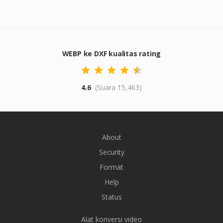
WEBP ke DXF kualitas rating
4.6
(Suara 15,463)
About
Security
Format
Help
Status
Alat konversi video