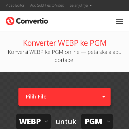
Video Editor
Add Subtitles to Video
Selanjutnya
Konverter WEBP ke PGM
Konversi WEBP ke PGM online — peta skala abu
portabel
Pilih File
WEBP
PGM
untuk