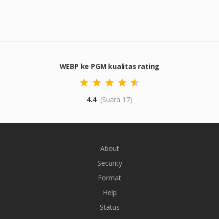
WEBP ke PGM kualitas rating
4.4
(Suara 17)
About
Security
Format
Help
Status