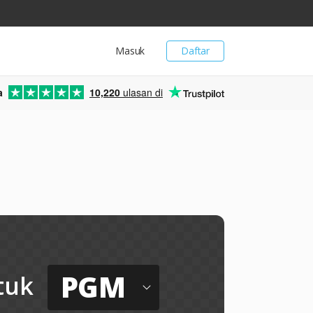
Masuk
Daftar
a
10,220
ulasan di
PGM
tuk