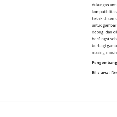
dukungan untu
kompatibilita
teknik di sem
untuk gambar 
debug, dan di
berfungsi seb
berbagi gamba
masing-masing
Pengemban
Rilis awal
: D