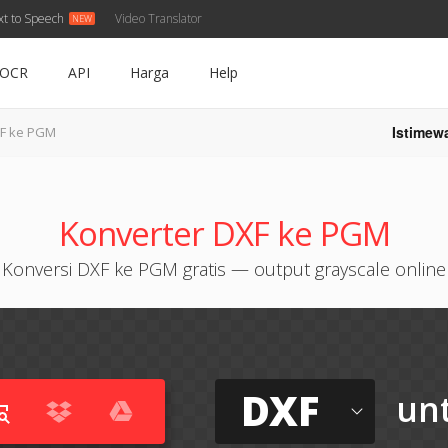
xt to Speech
Video Translator
OCR
API
Harga
Help
Istimew
F ke PGM
Konverter DXF ke PGM
Konversi DXF ke PGM gratis — output grayscale online
DXF
un