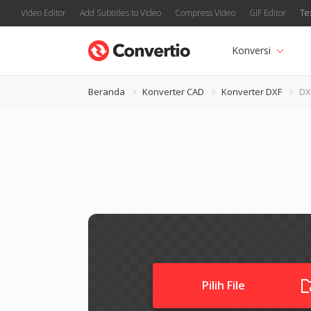
Video Editor
Add Subtitles to Video
Compress Video
GIF Editor
Te
Konversi
Beranda
Konverter CAD
Konverter DXF
DX
Pilih File