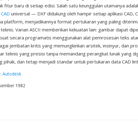
k fitur baru di setiap edisi. Salah satu keunggulan utamanya adala
s
CAD
universal — DXF didukung oleh hampir setiap aplikasi CAD, 
ua platform, menjadikannya format pertukaran yang paling diterim
teknis. Varian ASCII memberikan kekuatan lain: gambar dapat diper
buat secara programatis menggunakan alat pemrosesan teks atau
agai jembatan kritis yang memungkinkan arsitek, insinyur, dan pr
r teknis yang presisi tanpa memandang perangkat lunak yang di
 pihak, dan tetap menjadi standar untuk pertukaran data CAD lint
g
:
Autodesk
esember 1982