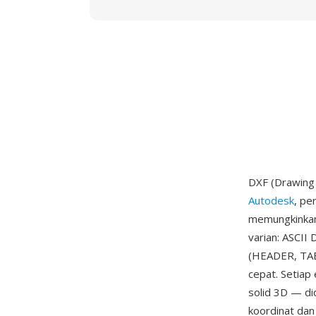
DXF (Drawing 
Autodesk
, pe
memungkinkan 
varian: ASCII
(HEADER, TAB
cepat. Setiap 
solid 3D — di
koordinat dan