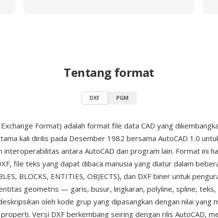
Tentang format
DXF
PGM
Exchange Format) adalah format file data CAD yang dikembangka
rtama kali dirilis pada Desember 1982 bersama AutoCAD 1.0 untu
interoperabilitas antara AutoCAD dan program lain. Format ini h
 DXF, file teks yang dapat dibaca manusia yang diatur dalam bebe
LES, BLOCKS, ENTITIES, OBJECTS), dan DXF biner untuk pengurai
entitas geometris — garis, busur, lingkaran, polyline, spline, teks,
deskripsikan oleh kode grup yang dipasangkan dengan nilai yang
 properti. Versi DXF berkembang seiring dengan rilis AutoCAD,