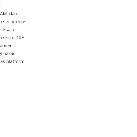
h
CAM, dan
a secara luas
iksa, di-
 skrip. DXF
odusen
gunakan
as platform.