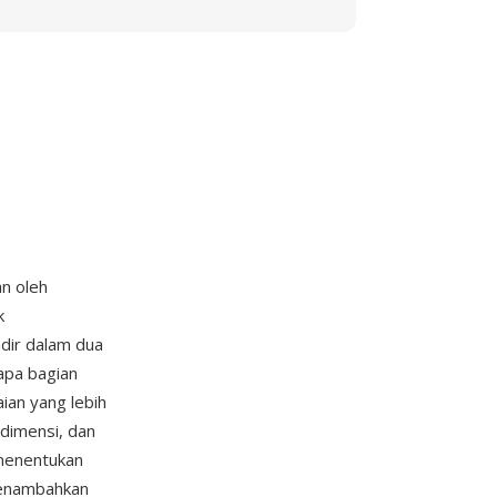
n oleh
k
adir dalam dua
rapa bagian
an yang lebih
 dimensi, dan
 menentukan
 menambahkan