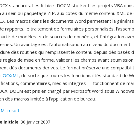
X standards. Les fichiers DOCM stockent les projets VBA dans 
in au sein du paquetage ZIP, àux cotes du même contenu XML de
OCX. Les macros dans les documents Word permettent la générat
e rapports, le traitement de formulaires personnalisés, l'assem
artir de modèles et de sources de données, et l'intégration ave
rnes. Un avantage est l'automatisation au niveau du document —
lure dès routines qui remplissent le contenu depuis dès basés 
s regles de mise en forme, valident les champs avant soumissio
nt dès documents derives. Le format préserve une compatibilit
on
OOXML
, de sorte que toutes les fonctionnalités standard de W
ifications, commentaires, médias intégrés — fonctionnent de ma
DOCX. DOCM est pris en chargé par Microsoft Word sous Window
on dès macros limitée à l'application de bureau.
:
Microsoft
e initiale
: 30 janvier 2007