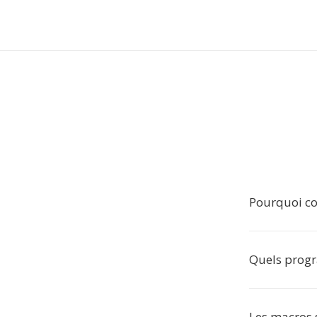
Pourquoi c
Quels prog
Les macros 