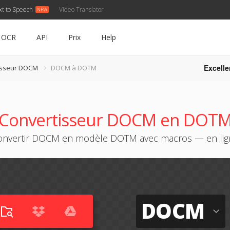
xt to Speech
Video Translator
OCR
API
Prix
Help
Excelle
isseur DOCM
DOCM à DOTM
Convertisseur DOCM en DOT
onvertir DOCM en modèle DOTM avec macros — en lig
DOCM