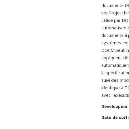
documents DOC
vbaProject.b
utilisé par D
automatisee d
documents à p
systèmes exte
DOCM peut inc
appliquent dè
automatiqueme
la spécificati
suivi dès mod
identique à 
avec l'exécuti
Développeur
Date de sorti