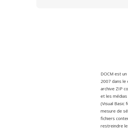
DOCM est un 
2007 dans le 
archive ZIP c
et les médias
(Visual Basic 
mesure de sécu
fichiers cont
restreindre l