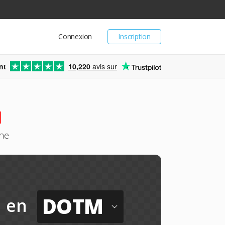
Connexion
Inscription
nt
10,220
avis sur
M
ne
DOTM
en