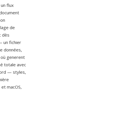
un flux
 document
ion
blage de
c dès
 un fichier
de données,
n où generent
é totale avec
ord — styles,
nière
s et macOS,