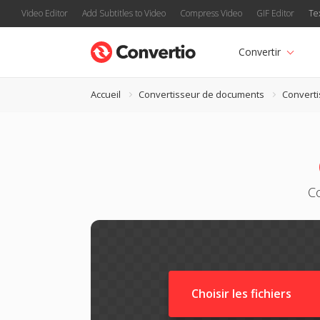
Video Editor
Add Subtitles to Video
Compress Video
GIF Editor
Te
Convertir
Accueil
Convertisseur de documents
Convert
C
Choisir les fichiers