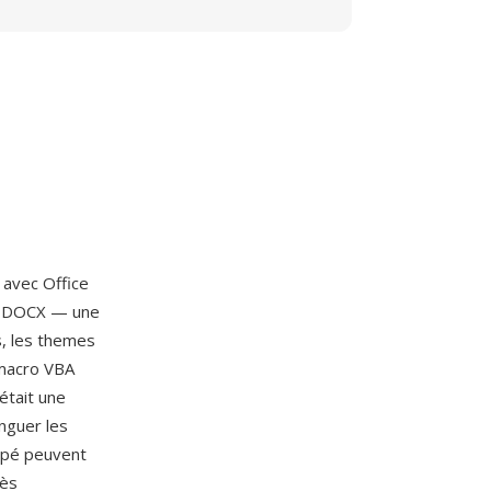
t avec Office
 à DOCX — une
s, les themes
 macro VBA
était une
inguer les
oupé peuvent
dès