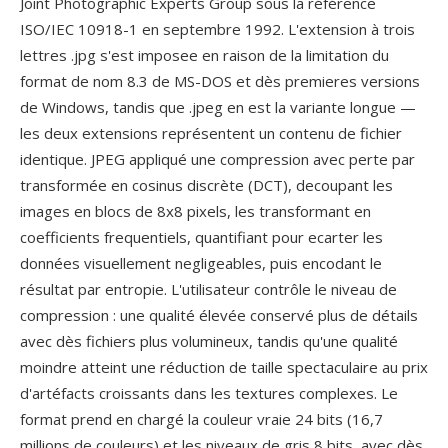
Joint Photographic Experts Group sous la référence
ISO/IEC 10918-1 en septembre 1992. L'extension à trois
lettres .jpg s'est imposee en raison de la limitation du
format de nom 8.3 de MS-DOS et dès premieres versions
de Windows, tandis que .jpeg en est la variante longue —
les deux extensions représentent un contenu de fichier
identique. JPEG appliqué une compression avec perte par
transformée en cosinus discrète (DCT), decoupant les
images en blocs de 8x8 pixels, les transformant en
coefficients frequentiels, quantifiant pour ecarter les
données visuellement negligeables, puis encodant le
résultat par entropie. L'utilisateur contrôle le niveau de
compression : une qualité élevée conservé plus de détails
avec dès fichiers plus volumineux, tandis qu'une qualité
moindre atteint une réduction de taille spectaculaire au prix
d'artéfacts croissants dans les textures complexes. Le
format prend en chargé la couleur vraie 24 bits (16,7
millions de couleurs) et les niveaux de gris 8 bits, avec dès