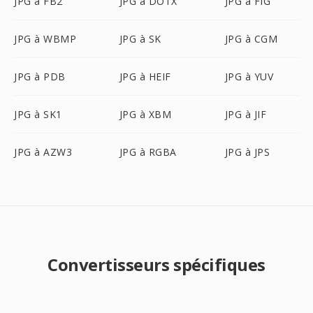
JPG à FB2
JPG à DOTX
JPG à FIG
JPG à WBMP
JPG à SK
JPG à CGM
JPG à PDB
JPG à HEIF
JPG à YUV
JPG à SK1
JPG à XBM
JPG à JIF
JPG à AZW3
JPG à RGBA
JPG à JPS
Convertisseurs spécifiques