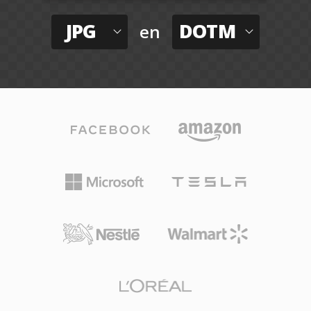
JPG
DOTM
en