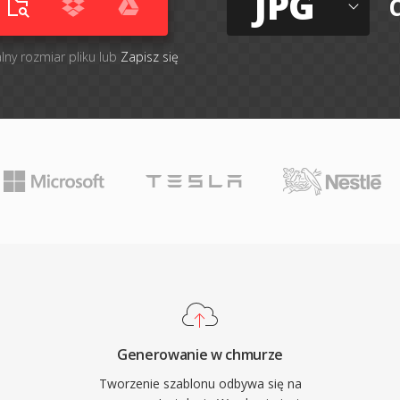
JPG
lny rozmiar pliku lub
Zapisz się
Generowanie w chmurze
Tworzenie szablonu odbywa się na