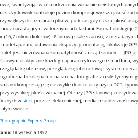
iowe, kwantyzując w celu odrzucenia wizualnie nieistotnych danych
jnie. Użytkownik kontroluje poziom kompresji: wyższa jakość zac
zy większych rozmiarach plików, podczas gdy niższa jakość osią
iaru z narastającymi widocznymi artefaktami. Format obsługuje 
or (16,7 miliona kolorów) i 8-bitową skalę szarości, z metadanymi 
model aparatu, ustawienia ekspozycji, orientację, lokalizację GPS 
z zalet jest niezrównana kompatybilność z urządzeniami — JPG j
ściowym praktycznie każdego aparatu cyfrowego i smartfona, w
rzeglądarkę obrazów, przeglądarkę internetową i system operac
ograficzna to kolejna mocna strona: fotografie z realistycznymi g
sturami kompresują się niezwykle dobrze przy użyciu DCT, typow
 przy wysokiej jakości wizualnej. Obrazy JPG stanowią zdecydow
aficznych w
sieci
, poczcie elektronicznej, mediach społecznościowy
całym świecie.
 Photographic Experts Group
danie
: 18 września 1992