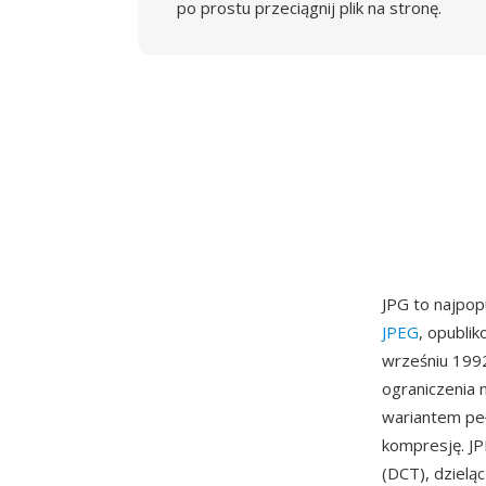
po prostu przeciągnij plik na stronę.
JPG to najpo
JPEG
, opubli
wrześniu 1992
ograniczenia
wariantem peł
kompresję. JP
(DCT), dzieląc