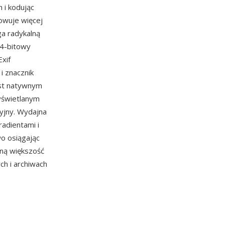
 i kodując
howuje więcej
ga radykalną
24-bitowy
Exif
i znacznik
est natywnym
yświetlanym
yjny. Wydajna
radientami i
o osiągając
aną większość
ch i archiwach