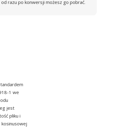
od razu po konwersji możesz go pobrać.
 standardem
0918-1 we
wodu
eg jest
ść pliku i
y kosinusowej