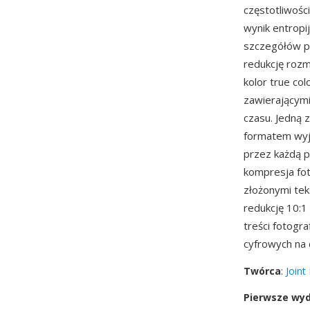
częstotliwośc
wynik entropi
szczegółów pr
redukcję rozm
kolor true col
zawierającymi 
czasu. Jedną 
formatem wyj
przez każdą p
kompresja fot
złożonymi tek
redukcję 10:1
treści fotogr
cyfrowych na 
Twórca
:
Joint
Pierwsze wy