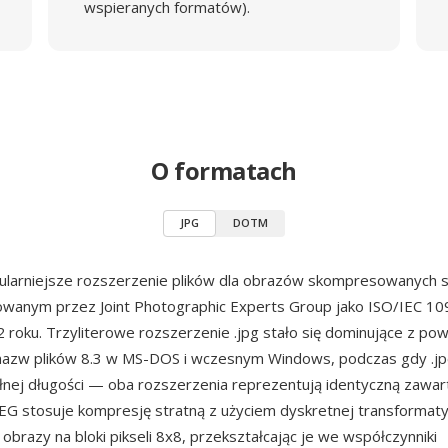
wspieranych formatów).
O formatach
JPG
DOTM
pularniejsze rozszerzenie plików dla obrazów skompresowanych
kowanym przez Joint Photographic Experts Group jako ISO/IEC 1
 roku. Trzyliterowe rozszerzenie .jpg stało się dominujące z po
 nazw plików 8.3 w MS-DOS i wczesnym Windows, podczas gdy .jp
nej długości — oba rozszerzenia reprezentują identyczną zawarto
EG stosuje kompresję stratną z użyciem dyskretnej transformat
 obrazy na bloki pikseli 8x8, przekształcając je we współczynniki