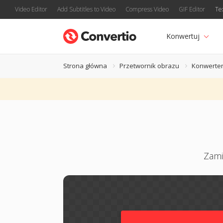
Video Editor
Add Subtitles to Video
Compress Video
GIF Editor
Te
Konwertuj
Strona główna
Przetwornik obrazu
Konwerter
Zami