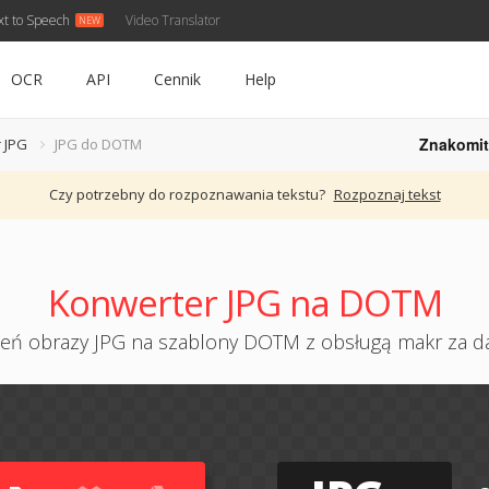
xt to Speech
Video Translator
OCR
API
Cennik
Help
Znakomit
 JPG
JPG do DOTM
Czy potrzebny do rozpoznawania tekstu?
Rozpoznaj tekst
Konwerter JPG na DOTM
eń obrazy JPG na szablony DOTM z obsługą makr za 