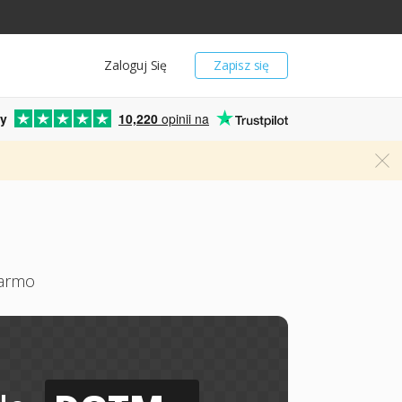
Zaloguj Się
Zapisz się
y
10,220
opinii na
darmo