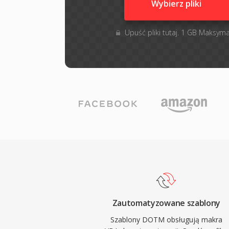
Wybierz pliki
Upuść pliki tutaj. 1 GB Maksyma
Zautomatyzowane szablony
Szablony DOTM obsługują makra