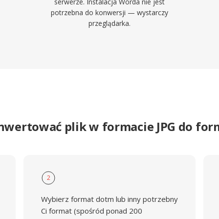
serwerze. Instalacja Worda nie jest
potrzebna do konwersji — wystarczy
przeglądarka.
nwertować plik w formacie JPG do f
2
Wybierz format dotm lub inny potrzebny
Ci format (spośród ponad 200