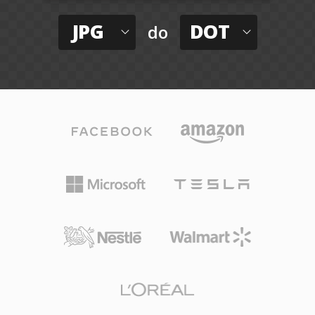
JPG
DOT
do