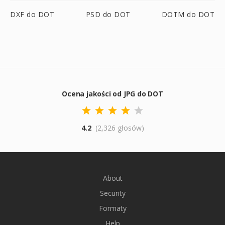
DXF do DOT
PSD do DOT
DOTM do DOT
Ocena jakości od JPG do DOT
4.2
(2,326 głosów)
About
Security
Formaty
Help