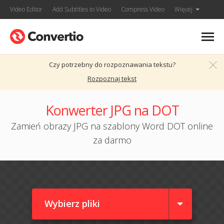
Video Editor
Add Subtitles to Video
Compress Video
Więcej
Czy potrzebny do rozpoznawania tekstu?
Rozpoznaj tekst
Konwerter JPG na DOT
Zamień obrazy JPG na szablony Word DOT online
za darmo
Wybierz pliki