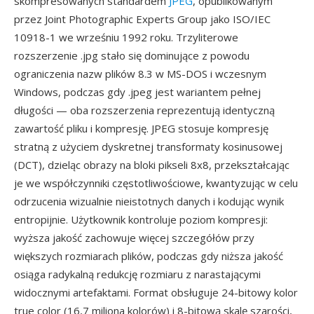
skompresowanych standardem
JPEG
, opublikowanym
przez Joint Photographic Experts Group jako ISO/IEC
10918-1 we wrześniu 1992 roku. Trzyliterowe
rozszerzenie .jpg stało się dominujące z powodu
ograniczenia nazw plików 8.3 w MS-DOS i wczesnym
Windows, podczas gdy .jpeg jest wariantem pełnej
długości — oba rozszerzenia reprezentują identyczną
zawartość pliku i kompresję. JPEG stosuje kompresję
stratną z użyciem dyskretnej transformaty kosinusowej
(DCT), dzieląc obrazy na bloki pikseli 8x8, przekształcając
je we współczynniki częstotliwościowe, kwantyzując w celu
odrzucenia wizualnie nieistotnych danych i kodując wynik
entropijnie. Użytkownik kontroluje poziom kompresji:
wyższa jakość zachowuje więcej szczegółów przy
większych rozmiarach plików, podczas gdy niższa jakość
osiąga radykalną redukcję rozmiaru z narastającymi
widocznymi artefaktami. Format obsługuje 24-bitowy kolor
true color (16,7 miliona kolorów) i 8-bitową skalę szarości,