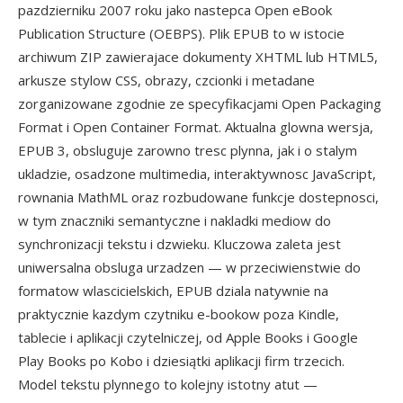
pazdzierniku 2007 roku jako nastepca Open eBook
Publication Structure (OEBPS). Plik EPUB to w istocie
archiwum ZIP zawierajace dokumenty XHTML lub HTML5,
arkusze stylow CSS, obrazy, czcionki i metadane
zorganizowane zgodnie ze specyfikacjami Open Packaging
Format i Open Container Format. Aktualna glowna wersja,
EPUB 3, obsluguje zarowno tresc plynna, jak i o stalym
ukladzie, osadzone multimedia, interaktywnosc JavaScript,
rownania MathML oraz rozbudowane funkcje dostepnosci,
w tym znaczniki semantyczne i nakladki mediow do
synchronizacji tekstu i dzwieku. Kluczowa zaleta jest
uniwersalna obsluga urzadzen — w przeciwienstwie do
formatow wlascicielskich, EPUB dziala natywnie na
praktycznie kazdym czytniku e-bookow poza Kindle,
tablecie i aplikacji czytelniczej, od Apple Books i Google
Play Books po Kobo i dziesiątki aplikacji firm trzecich.
Model tekstu plynnego to kolejny istotny atut —