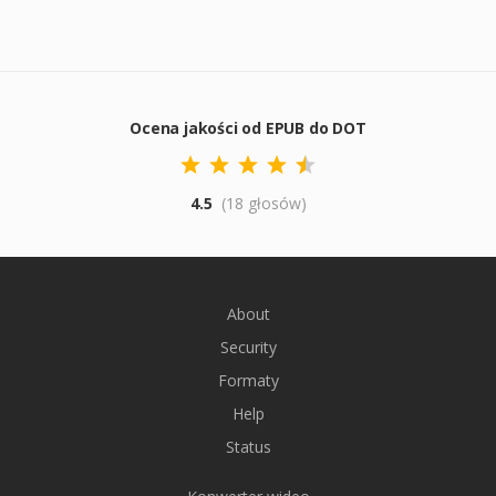
Ocena jakości od EPUB do DOT
4.5
(18 głosów)
About
Security
Formaty
Help
Status