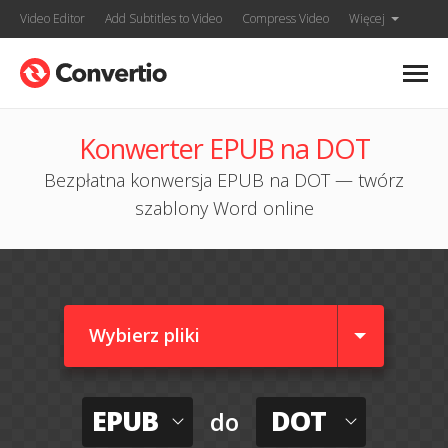
Video Editor
Add Subtitles to Video
Compress Video
Więcej
Konwerter EPUB na DOT
Bezpłatna konwersja EPUB na DOT — twórz
szablony Word online
Wybierz pliki
EPUB
DOT
do