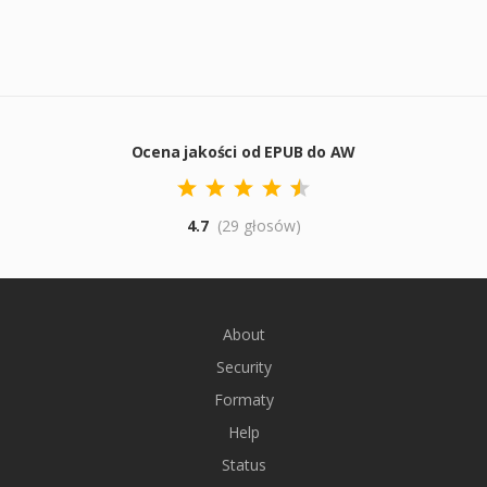
Ocena jakości od EPUB do AW
4.7
(29 głosów)
About
Security
Formaty
Help
Status