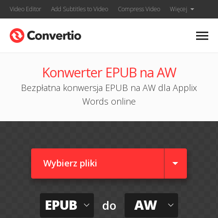
Video Editor
Add Subtitles to Video
Compress Video
Więcej
Konwerter EPUB na AW
Bezpłatna konwersja EPUB na AW dla Applix
Words online
Wybierz pliki
EPUB
AW
do