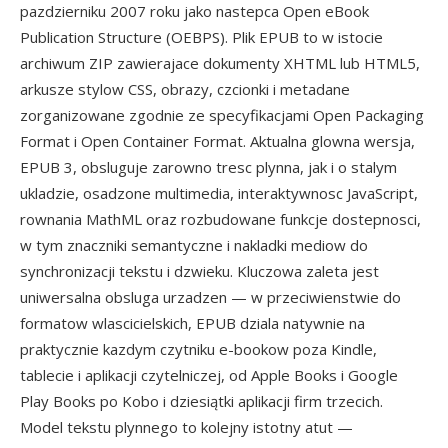
pazdzierniku 2007 roku jako nastepca Open eBook
Publication Structure (OEBPS). Plik EPUB to w istocie
archiwum ZIP zawierajace dokumenty XHTML lub HTML5,
arkusze stylow CSS, obrazy, czcionki i metadane
zorganizowane zgodnie ze specyfikacjami Open Packaging
Format i Open Container Format. Aktualna glowna wersja,
EPUB 3, obsluguje zarowno tresc plynna, jak i o stalym
ukladzie, osadzone multimedia, interaktywnosc JavaScript,
rownania MathML oraz rozbudowane funkcje dostepnosci,
w tym znaczniki semantyczne i nakladki mediow do
synchronizacji tekstu i dzwieku. Kluczowa zaleta jest
uniwersalna obsluga urzadzen — w przeciwienstwie do
formatow wlascicielskich, EPUB dziala natywnie na
praktycznie kazdym czytniku e-bookow poza Kindle,
tablecie i aplikacji czytelniczej, od Apple Books i Google
Play Books po Kobo i dziesiątki aplikacji firm trzecich.
Model tekstu plynnego to kolejny istotny atut —