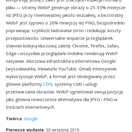
pliku — stratny WebP generuje obrazy o 25-35% mniejsze
niż JPEG przy równoważnej jakości wizualnej, a bezstratny
WebP jest typowo o 26% mniejszy niż PNG, bezpośrednio
poprawiając szybkość ładowania stron i redukując koszty
przepustowości. Uniwersalne wsparcie przeglądarek
stanowi kolejną kluczową zaletę: Chrome, Firefox, Safari,
Edge i wszystkie przeglądarki mobilne renderują WebP
natywnie. Kluczowa infrastruktura internetowa Google
(wyszukiwarka, miniaturki YouTube, Gmail) intensywnie
wykorzystuje WebP, a format jest obsługiwany przez
główne platformy
CDN
, systemy CMS i usługi
przetwarzania obrazów. WebP ugruntował swoją pozycję
jako główna nowoczesna alternatywa dla JPEG i PNG w
treściach internetowych.
Twórca
:
Google
Pierwsze wydanie
: 30 września 2010