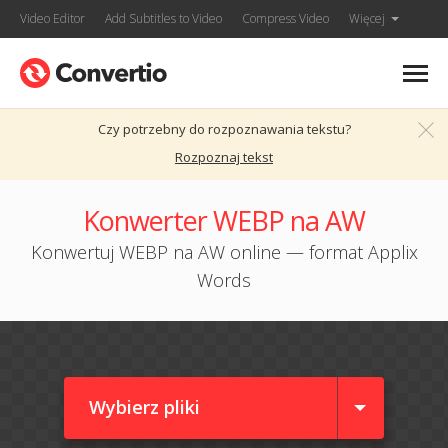
Video Editor
Add Subtitles to Video
Compress Video
Więcej
Czy potrzebny do rozpoznawania tekstu?
Rozpoznaj tekst
Konwerter WEBP na AW
Konwertuj WEBP na AW online — format Applix
Words
Wybierz pliki