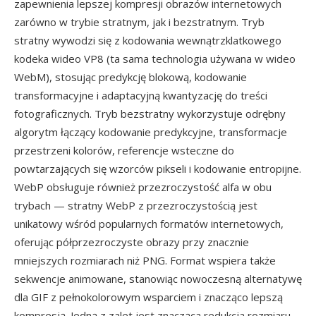
zapewnienia lepszej kompresji obrazów internetowych
zarówno w trybie stratnym, jak i bezstratnym. Tryb
stratny wywodzi się z kodowania wewnątrzklatkowego
kodeka wideo VP8 (ta sama technologia używana w wideo
WebM), stosując predykcję blokową, kodowanie
transformacyjne i adaptacyjną kwantyzację do treści
fotograficznych. Tryb bezstratny wykorzystuje odrębny
algorytm łączący kodowanie predykcyjne, transformacje
przestrzeni kolorów, referencje wsteczne do
powtarzających się wzorców pikseli i kodowanie entropijne.
WebP obsługuje również przezroczystość alfa w obu
trybach — stratny WebP z przezroczystością jest
unikatowy wśród popularnych formatów internetowych,
oferując półprzezroczyste obrazy przy znacznie
mniejszych rozmiarach niż PNG. Format wspiera także
sekwencje animowane, stanowiąc nowoczesną alternatywę
dla GIF z pełnokolorowym wsparciem i znacząco lepszą
kompresją. Jedną z zalet jest znacząca redukcja rozmiaru