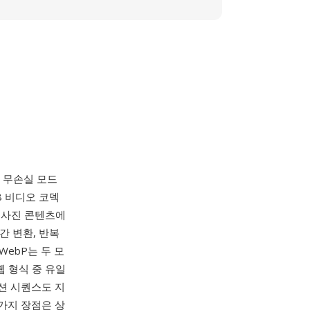
및 무손실 모드
8 비디오 코덱
 사진 콘텐츠에
간 변환, 반복
ebP는 두 모
웹 형식 중 유일
션 시퀀스도 지
 가지 장점은 상