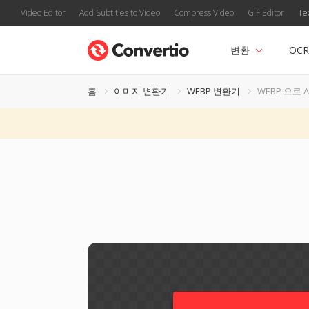
Video Editor
Add Subtitles to Video
Compress Video
GIF Editor
Te
변환
OCR
홈
이미지 변환기
WEBP 변환기
WEBP 으로 