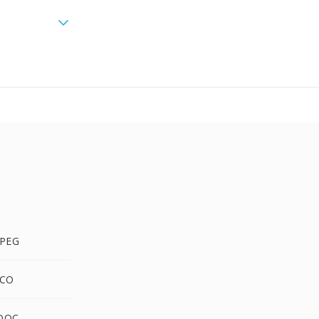
PEG
ICO
DOC