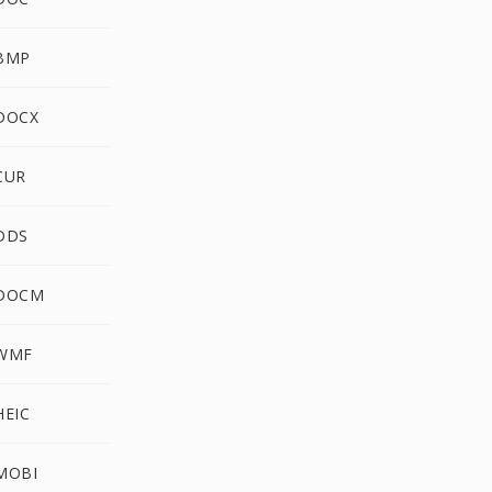
BMP
DOCX
CUR
DDS
DOCM
WMF
EIC
MOBI