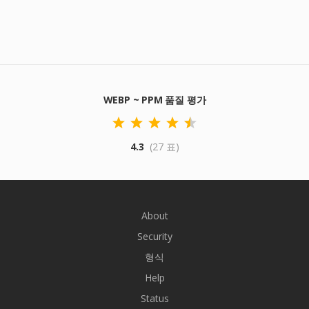
WEBP ~ PPM 품질 평가
4.3
(27 표)
About
Security
형식
Help
Status