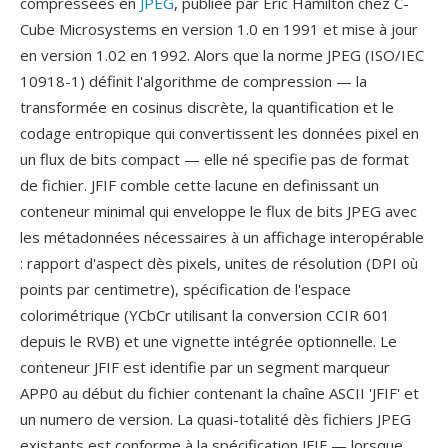
compressées en
JPEG
, publiee par Eric Hamilton chez C-
Cube Microsystems en version 1.0 en 1991 et mise à jour
en version 1.02 en 1992. Alors que la norme JPEG (ISO/IEC
10918-1) définit l'algorithme de compression — la
transformée en cosinus discrète, la quantification et le
codage entropique qui convertissent les données pixel en
un flux de bits compact — elle né specifie pas de format
de fichier. JFIF comble cette lacune en definissant un
conteneur minimal qui enveloppe le flux de bits JPEG avec
les métadonnées nécessaires à un affichage interopérable
: rapport d'aspect dès pixels, unites de résolution (DPI où
points par centimetre), spécification de l'espace
colorimétrique (YCbCr utilisant la conversion CCIR 601
depuis le RVB) et une vignette intégrée optionnelle. Le
conteneur JFIF est identifie par un segment marqueur
APP0 au début du fichier contenant la chaîne ASCII 'JFIF' et
un numero de version. La quasi-totalité dès fichiers JPEG
existants est conforme à la spécification JFIF — lorsque