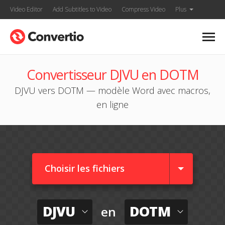
Video Editor
Add Subtitles to Video
Compress Video
Plus
Convertisseur DJVU en DOTM
DJVU vers DOTM — modèle Word avec macros,
en ligne
Choisir les fichiers
DJVU
DOTM
en