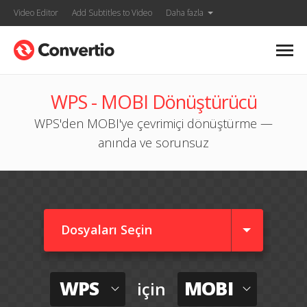
Video Editor
Add Subtitles to Video
Daha fazla
WPS - MOBI Dönüştürücü
WPS'den MOBI'ye çevrimiçi dönüştürme —
anında ve sorunsuz
Dosyaları Seçin
WPS
MOBI
için