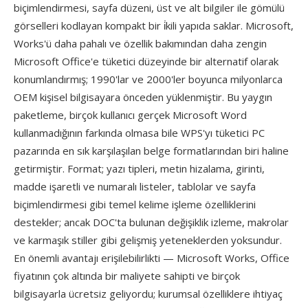
biçimlendirmesi, sayfa düzeni, üst ve alt bilgiler ile gömülü
görselleri kodlayan kompakt bir i̇kili yapıda saklar. Microsoft,
Works'ü daha pahalı ve özellik bakımından daha zengin
Microsoft Office'e tüketici düzeyinde bir alternatif olarak
konumlandırmış; 1990'lar ve 2000'ler boyunca milyonlarca
OEM kişisel bilgisayara önceden yüklenmiştir. Bu yaygın
paketleme, birçok kullanıcı gerçek Microsoft Word
kullanmadığının farkında olmasa bile WPS'yı tüketici PC
pazarında en sık karşılaşılan belge formatlarından biri haline
getirmiştir. Format; yazı tipleri, metin hizalama, girinti,
madde işaretli ve numaralı listeler, tablolar ve sayfa
biçimlendirmesi gibi temel kelime işleme özelliklerini
destekler; ancak DOC'ta bulunan değişiklik izleme, makrolar
ve karmaşık stiller gibi gelişmiş yeteneklerden yoksundur.
En önemli avantajı erişilebilirlikti — Microsoft Works, Office
fiyatının çok altında bir maliyete sahipti ve birçok
bilgisayarla ücretsiz geliyordu; kurumsal özelliklere ihtiyaç