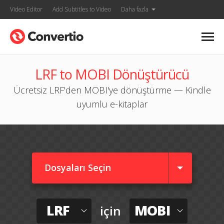
Video Editor
Add Subtitles to Video
Daha fazla
LRF to MOBI Dönüştürücü
Ücretsiz LRF'den MOBI'ye dönüştürme — Kindle
uyumlu e-kitaplar
Dosyaları Seçin
LRF
MOBI
için