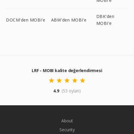
MOBI'e
DBK'den
DOCM'den MOBI'e
ABW'den MOBI'e
MOBI'e
LRF - MOBI kalite değerlendirmesi
4.9
(53 oyları)
About
Security