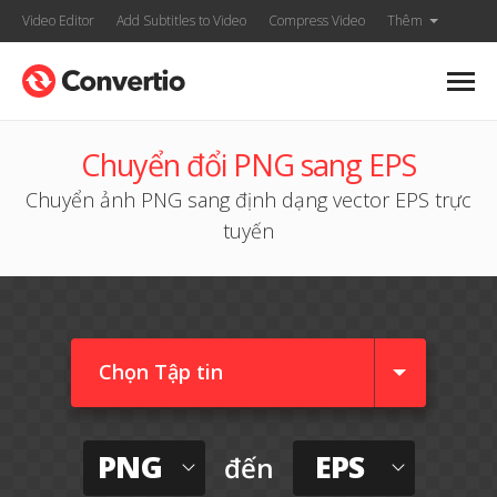
Video Editor
Add Subtitles to Video
Compress Video
Thêm
Chuyển đổi PNG sang EPS
Chuyển ảnh PNG sang định dạng vector EPS trực
tuyến
Chọn Tập tin
PNG
EPS
đến