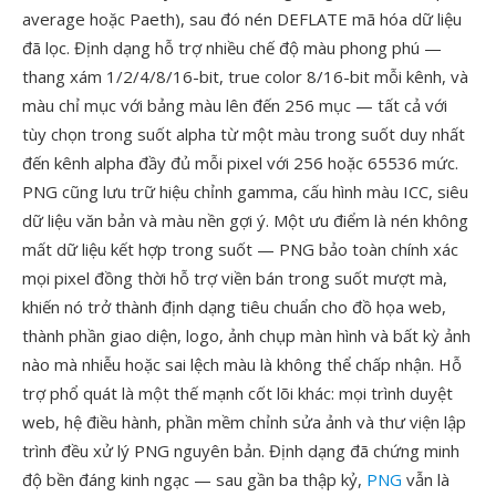
average hoặc Paeth), sau đó nén DEFLATE mã hóa dữ liệu
đã lọc. Định dạng hỗ trợ nhiều chế độ màu phong phú —
thang xám 1/2/4/8/16-bit, true color 8/16-bit mỗi kênh, và
màu chỉ mục với bảng màu lên đến 256 mục — tất cả với
tùy chọn trong suốt alpha từ một màu trong suốt duy nhất
đến kênh alpha đầy đủ mỗi pixel với 256 hoặc 65536 mức.
PNG cũng lưu trữ hiệu chỉnh gamma, cấu hình màu ICC, siêu
dữ liệu văn bản và màu nền gợi ý. Một ưu điểm là nén không
mất dữ liệu kết hợp trong suốt — PNG bảo toàn chính xác
mọi pixel đồng thời hỗ trợ viền bán trong suốt mượt mà,
khiến nó trở thành định dạng tiêu chuẩn cho đồ họa web,
thành phần giao diện, logo, ảnh chụp màn hình và bất kỳ ảnh
nào mà nhiễu hoặc sai lệch màu là không thể chấp nhận. Hỗ
trợ phổ quát là một thế mạnh cốt lõi khác: mọi trình duyệt
web, hệ điều hành, phần mềm chỉnh sửa ảnh và thư viện lập
trình đều xử lý PNG nguyên bản. Định dạng đã chứng minh
độ bền đáng kinh ngạc — sau gần ba thập kỷ,
PNG
vẫn là