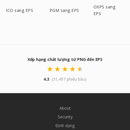
OXPS sang
ICO sang EPS
PGM sang EPS
EPS
Xếp hạng chất lượng từ PNG đến EPS
4.3
(31,497 phiếu bầu)
About
Security
Định dạng