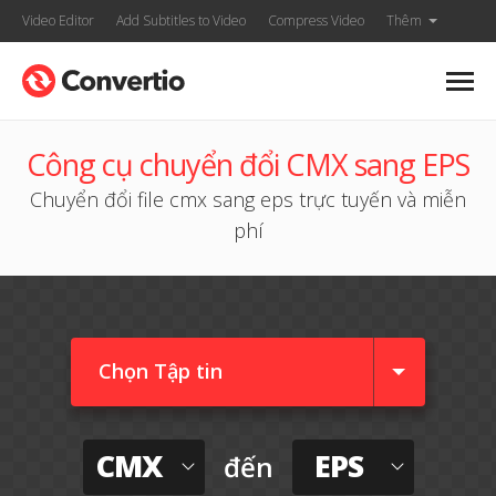
Video Editor
Add Subtitles to Video
Compress Video
Thêm
Công cụ chuyển đổi CMX sang EPS
Chuyển đổi file cmx sang eps trực tuyến và miễn
phí
Chọn Tập tin
CMX
EPS
đến