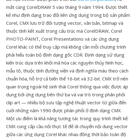
mắt cùng CorelDRAW 5 vào tháng 9 năm 1994. Được thiết
kế như định dạng trao đổi liên ứng dụng trong bộ sản phẩm
Corel, CMX lưu trữ đối tượng vector, văn bản, bitmap và
thuộc tính kết xuất trong cấu trúc mà CorelDRAW, Corel
PHOTO-PAINT, Corel Presentations và các ứng dụng
Corel khác có thể truy cập mà không cần mỗi chương trình
phải hiểu toàn bộ định dạng gốc CDR. Định dạng sử dụng
kiến trúc dựa trên khối mã hóa các nguyên thủy hình học,
mẫu tô, thuộc tính đường viền và định nghĩa màu theo cách
chuẩn hóa, hỗ trợ cả biến thể 16-bit và 32-bit. CMX trở nên
quan trọng ngoài hệ sinh thái Corel thông qua việc được áp
dụng bởi ứng dụng bên thứ ba và vai trò trong phân phối
clip art — nhiều bộ sưu tập nghệ thuật vector từ giữa đến
cuối những năm 1990 được phân phối ở định dạng CMX.
Một ưu điểm là khả năng tương tác trong quy trình thiết kế:
CMX cung cấp cầu nối thực tế để di chuyển nội dung vector
giữa các ứng dụng Corel khác nhau đồng thời bảo toàn độ