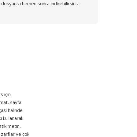
dosyanızı hemen sonra indirebilirsiniz
s için
rmat, sayfa
çası halinde
ı kullanarak
stik metin,
, zarflar ve çok