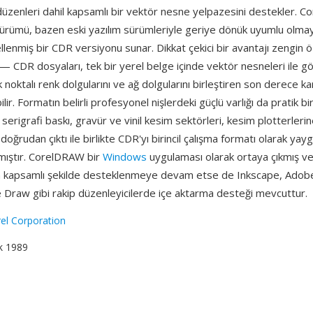
düzenleri dahil kapsamlı bir vektör nesne yelpazesini destekler. 
sürümü, bazen eski yazılım sürümleriyle geriye dönük uyumlu olmay
lenmiş bir CDR versiyonu sunar. Dikkat çekici bir avantajı zengin öz
— CDR dosyaları, tek bir yerel belge içinde vektör nesneleri ile 
ok noktalı renk dolgularını ve ağ dolgularını birleştiren son derece k
ilir. Formatın belirli profesyonel nişlerdeki güçlü varlığı da pratik bi
 serigrafi baskı, gravür ve vinil kesim sektörleri, kesim plotterleri
doğrudan çıktı ile birlikte CDR'yı birincil çalışma formatı olarak yay
rmıştır. CorelDRAW bir
Windows
uygulaması olarak ortaya çıkmış v
 kapsamlı şekilde desteklenmeye devam etse de Inkscape, Adobe 
e Draw gibi rakip düzenleyicilerde içe aktarma desteği mevcuttur.
el Corporation
k 1989