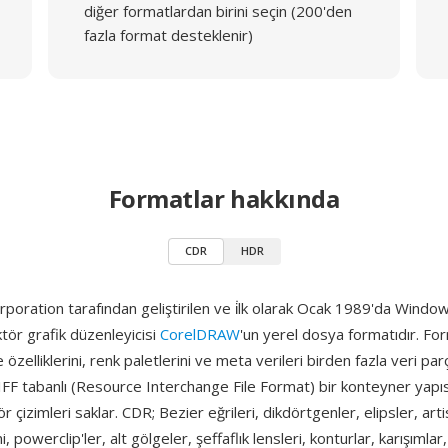
diğer formatlardan birini seçin (200'den
fazla format desteklenir)
Formatlar hakkında
CDR
HDR
poration tarafından geliştirilen ve i̇lk olarak Ocak 1989'da Window
tör grafik düzenleyicisi
CorelDRAW
'un yerel dosya formatıdır. Fo
e özelliklerini, renk paletlerini ve meta verileri birden fazla veri par
FF tabanlı (Resource Interchange File Format) bir konteyner yapıs
 çizimleri saklar. CDR; Bezier eğrileri, dikdörtgenler, elipsler, arti
 powerclip'ler, alt gölgeler, şeffaflık lensleri, konturlar, karışımlar