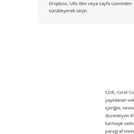
Dropbox, URL'den veya sayfa üzerinden
sürükleyerek seçin.
CDR, Corel Cor
yayınlanan vek
içeriğini, nesn
düzenleyen RI
karmaşık vektör
paragraf metni,