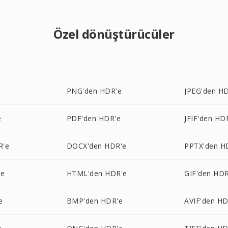
Özel dönüştürücüler
e
PNG'den HDR'e
JPEG'den H
e
PDF'den HDR'e
JFIF'den HD
R'e
DOCX'den HDR'e
PPTX'den H
'e
HTML'den HDR'e
GIF'den HDR
e
BMP'den HDR'e
AVIF'den HD