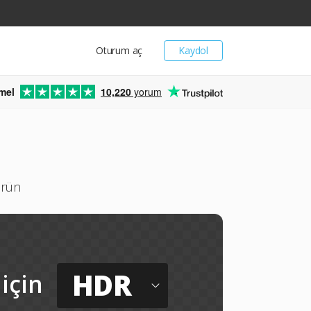
Oturum aç
Kaydol
mel
10,220
yorum
ürün
HDR
için