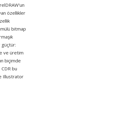
CorelDRAW'un
an özellikler
ellik
gömülü bitmap
armaşık
r güçtür:
ne ve üretim
gın biçimde
e CDR bu
Illustrator