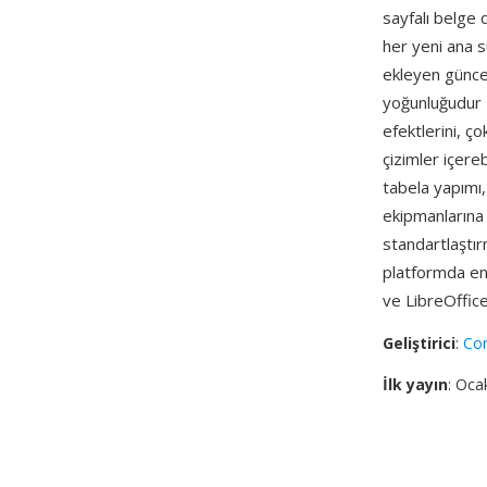
sayfalı belge 
her yeni ana 
ekleyen güncel
yoğunluğudur 
efektlerini, ç
çizimler içereb
tabela yapımı,
ekipmanlarına 
standartlaştı
platformda en
ve LibreOffic
Geliştirici
:
Cor
İlk yayın
: Oca