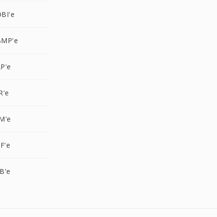
BI'e
BMP'e
P'e
R'e
M'e
F'e
B'e