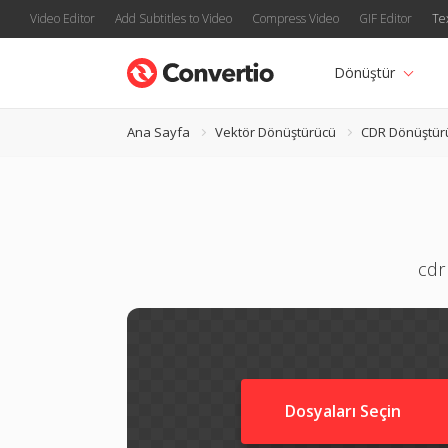
Video Editor
Add Subtitles to Video
Compress Video
GIF Editor
Te
Dönüştür
Ana Sayfa
Vektör Dönüştürücü
CDR Dönüştür
cdr
Dosyaları Seçin