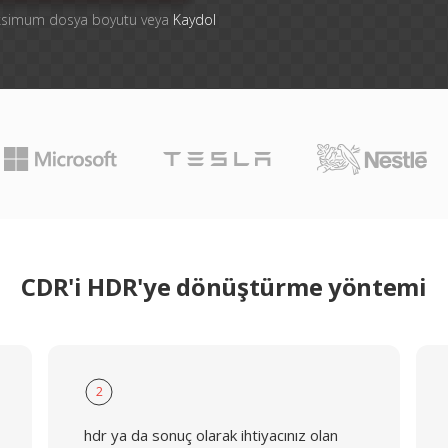
aksimum dosya boyutu veya
Kaydol
CDR'i HDR'ye dönüştürme yöntemi
2
hdr ya da sonuç olarak ihtiyacınız olan