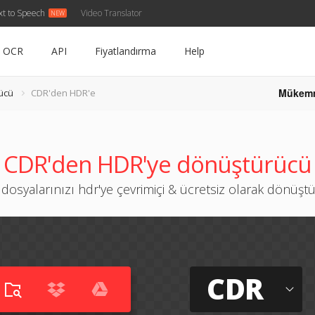
xt to Speech
Video Translator
OCR
API
Fiyatlandırma
Help
Mükem
ücü
CDR'den HDR'e
CDR'den HDR'ye dönüştürücü
 dosyalarınızı hdr'ye çevrimiçi & ücretsiz olarak dönüşt
CDR