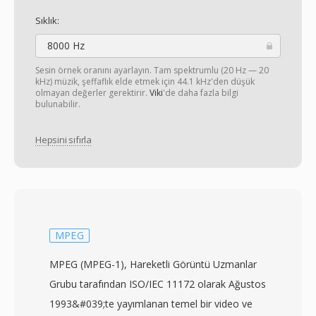
Sıklık:
8000 Hz
Sesin örnek oranını ayarlayın. Tam spektrumlu (20 Hz — 20
kHz) müzik, şeffaflık elde etmek için 44.1 kHz'den düşük
olmayan değerler gerektirir.
Viki
'de daha fazla bilgi
bulunabilir.
Hepsini sıfırla
MPEG
MPEG (MPEG-1), Hareketli Görüntü Uzmanlar
Grubu tarafından ISO/IEC 11172 olarak Ağustos
1993&#039;te yayımlanan temel bir video ve