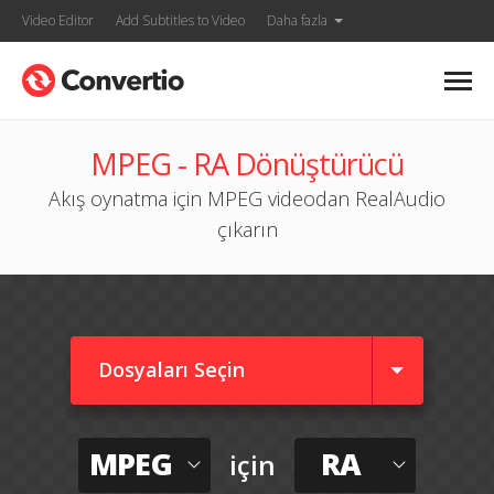
Video Editor
Add Subtitles to Video
Daha fazla
MPEG - RA Dönüştürücü
Akış oynatma için MPEG videodan RealAudio
çıkarın
Dosyaları Seçin
MPEG
RA
için