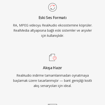
katkısı, daha sonra HLS ve DASH gibi
standartları etkileyen uyarlanabilir bit hızlı akış
Eski Ses Formatı
konseptiydi. Modern kodekler tarafından
RA, MPEG videoyu RealAudio ekosistemine köprüler.
yerinden edilmiş olsa da erken dönem web
RealMedia altyapısına bağlı eski sistemler ve arşivler
radyosundan geniş RA içerik arşivleri hâlâ
için kullanışlıdır.
mevcuttur ve güncel cihazlarda oynatım için
dönüştürme gerektirmektedir.
Akışa Hazır
RealAudio indirme tamamlanmadan oynatmaya
başlamak üzere tasarlanmıştır — bant genişliği kısıtlı
akış senaryoları için ideal.