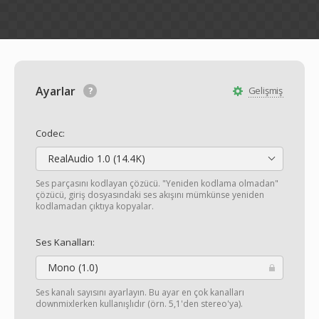
Ayarlar
Gelişmiş
Codec:
RealAudio 1.0 (14.4K)
Ses parçasını kodlayan çözücü. "Yeniden kodlama olmadan"
çözücü, giriş dosyasındaki ses akışını mümkünse yeniden
kodlamadan çıktıya kopyalar.
Ses Kanalları:
Mono (1.0)
Ses kanalı sayısını ayarlayın. Bu ayar en çok kanalları
downmixlerken kullanışlıdır (örn. 5,1'den stereo'ya).