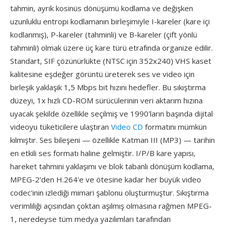
tahmin, ayrık kosinüs dönüşümü kodlama ve değişken
uzunluklu entropi kodlamanın birleşimiyle I-kareler (kare içi
kodlanmış), P-kareler (tahminli) ve B-kareler (çift yönlü
tahminli) olmak üzere üç kare türü etrafında organize edilir.
Standart, SIF çözünürlükte (NTSC için 352x240) VHS kaset
kalitesine eşdeğer görüntü üreterek ses ve video için
birleşik yaklaşık 1,5 Mbps bit hızını hedefler. Bu sıkıştırma
düzeyi, 1x hızlı CD-ROM sürücülerinin veri aktarım hızına
uyacak şekilde özellikle seçilmiş ve 1990'ların başında dijital
videoyu tüketicilere ulaştıran
Video CD
formatını mümkün
kılmıştır. Ses bileşeni — özellikle Katman III (MP3) — tarihin
en etkili ses formatı haline gelmiştir. I/P/B kare yapısı,
hareket tahmini yaklaşımı ve blok tabanlı dönüşüm kodlama,
MPEG-2'den H.264'e ve ötesine kadar her büyük video
codec'inin izlediği mimari şablonu oluşturmuştur. Sıkıştırma
verimliliği açısından çoktan aşılmış olmasına rağmen MPEG-
1, neredeyse tüm medya yazılımları tarafından