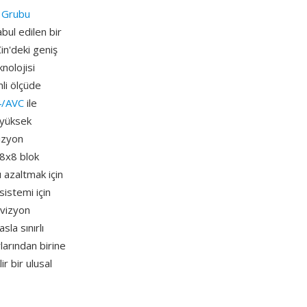
a Grubu
bul edilen bir
in'deki geniş
nolojisi
li ölçüde
4/AVC
ile
n yüksek
izyon
 8x8 blok
 azaltmak için
sistemi için
evizyon
la sınırlı
arından birine
r bir ulusal