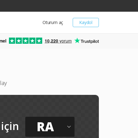
Oturum aç
Kaydol
mel
10,220
yorum
lay
RA
için