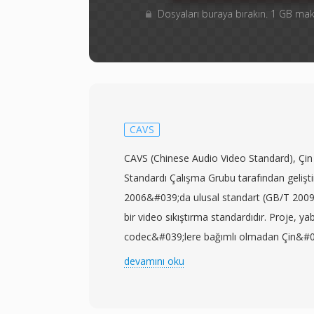
Dosyaları buraya bırakın. 1 GB m
CAVS
CAVS (Chinese Audio Video Standard), Çi
Standardı Çalışma Grubu tarafından gelişti
2006&#039;da ulusal standart (GB/T 20090
bir video sıkıştırma standardıdır. Proje, yab
codec&#039;lere bağımlı olmadan Çin&#039
ve multimedya altyapısına hizmet edebilec
devamını oku
sıkıştırma teknolojisi oluşturmak amacıy
başlamıştır. AVS1 olarak da adlandırılan 