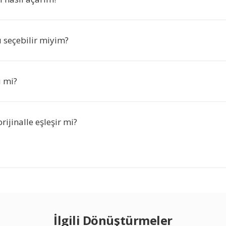
nı seçebilir miyim?
i mi?
orijinalle eşleşir mi?
İlgili Dönüştürmeler