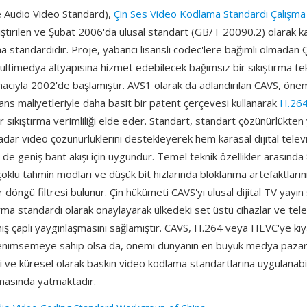
 Audio Video Standard),
Çin Ses Video Kodlama Standardı Çalışm
iştirilen ve Şubat 2006'da ulusal standart (GB/T 20090.2) olarak ka
ma standardıdır. Proje, yabancı lisanslı codec'lere bağımlı olmadan Ç
multimedya altyapısına hizmet edebilecek bağımsız bir sıkıştırma tek
acıyla 2002'de başlamıştır. AVS1 olarak da adlandırılan CAVS, önem
ans maliyetleriyle daha basit bir patent çerçevesi kullanarak
H.26
ilir sıkıştırma verimliliği elde eder. Standart, standart çözünürlükte
dar video çözünürlüklerini destekleyerek hem karasal dijital telev
m de geniş bant akışı için uygundur. Temel teknik özellikler arasında
oklu tahmin modları ve düşük bit hızlarında bloklanma artefaktlarını
 döngü filtresi bulunur. Çin hükümeti CAVS'yı ulusal dijital TV yayın 
ırma standardı olarak onaylayarak ülkedeki set üstü cihazlar ve tel
eniş çaplı yaygınlaşmasını sağlamıştır. CAVS, H.264 veya HEVC'ye kıyas
benimsemeye sahip olsa da, önemi dünyanın en büyük medya pazarl
ve küresel olarak baskın video kodlama standartlarına uygulanabili
nmasında yatmaktadır.