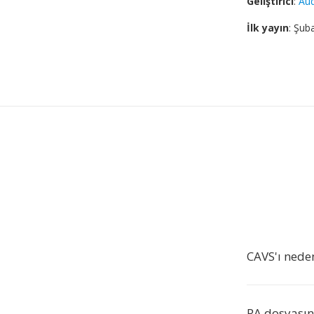
Geliştirici
:
Aud
İlk yayın
: Şub
CAVS'ı nede
RA dosyasın