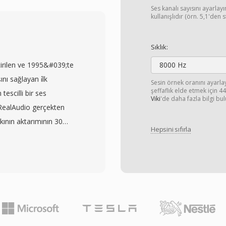
patent çerçevesi
Ses kanalı sayısını ayarla
kıştırma verimliliği elde
kullanışlıdır (örn. 5,1'den 
üksek çözünürlüğe kadar
rasal dijital televizyon
Sıklık:
gundur. Temel teknik
tirilen ve 1995&#039;te
8000 Hz
 çoklu tahmin modları ve
nı sağlayan i̇lk
Sesin örnek oranını ayarl
nı azaltmak için
şeffaflık elde etmek için 
tescilli bir ses
Viki
'de daha fazla bilgi bul
in hükümeti CAVS&#039;yı
RealAudio gerçekten
sıkıştırma standardı
rkının aktarımının 30
lar ve televizyon
Hepsini sıfırla
rın dosyanın tamamını
ğlamıştır. CAVS, H.264
ordu. Format, birden
rarası benimsemeye sahip
en sürümler 14,4 kbps
azarlarından birine
kleri kullanırken,
ideo kodlama
len RealAudio 10)
ernatif sunmasında
syaları sabit ve
klu bit hızlı akışı ve