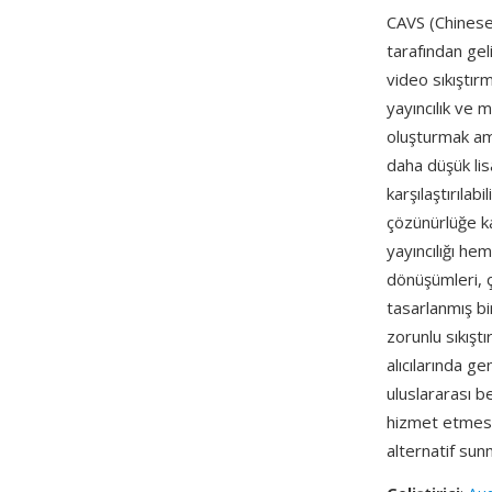
CAVS (Chinese
tarafından gel
video sıkıştır
yayıncılık ve 
oluşturmak am
daha düşük lis
karşılaştırılab
çözünürlüğe ka
yayıncılığı he
dönüşümleri, ç
tasarlanmış bir
zorunlu sıkışt
alıcılarında g
uluslararası 
hizmet etmesi 
alternatif su