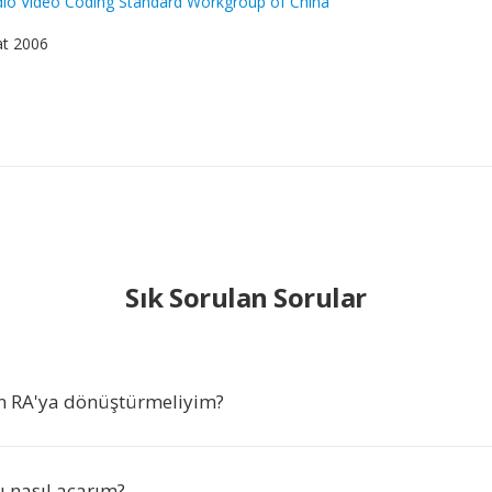
io Video Coding Standard Workgroup of China
at 2006
Sık Sorulan Sorular
n RA'ya dönüştürmeliyim?
ı nasıl açarım?