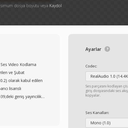
aksimum dosya boyutu veya
Kaydol
Ayarlar
n Ses Video Kodlama
Codec:
rilen ve Şubat
RealAudio 1.0 (14.4K
.2) olarak kabul edilen
Ses parçasını kodlayan ç
ancı lisanslı
giriş dosyasındaki ses ak
kopyalar.
;deki geniş yayıncılık
ek bağımsız bir
la 2002&#039;de
Ses Kanalları:
CAVS, önemli ölçüde daha
Mono (1.0)