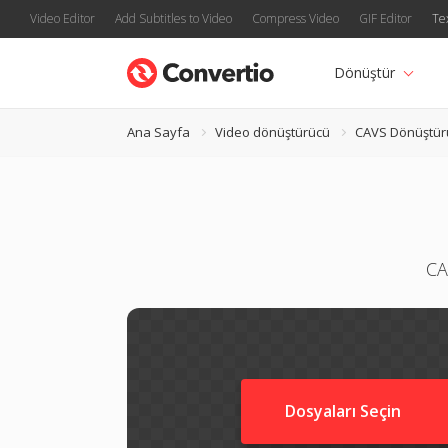
Video Editor
Add Subtitles to Video
Compress Video
GIF Editor
Te
Dönüştür
Ana Sayfa
Video dönüştürücü
CAVS Dönüştür
CA
Dosyaları Seçin