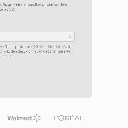
yın. Bu ayar en çok kanalları downmixlerken
stereo'ya).
ayın. Tam spektrumlu (20 Hz — 20 kHz) müzik,
44.1 kHz'den düşük olmayan değerler gerektirir.
unabilir.