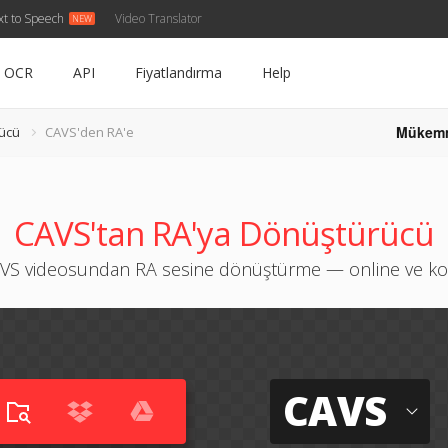
xt to Speech
Video Translator
OCR
API
Fiyatlandırma
Help
Mükem
ücü
CAVS'den RA'e
CAVS'tan RA'ya Dönüştürücü
VS videosundan RA sesine dönüştürme — online ve ko
CAVS