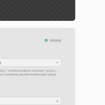
Gelişmiş
)
özücü. "Yeniden kodlama olmadan" çözücü,
ışını mümkünse yeniden kodlamadan çıktıya