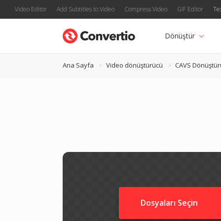
Video Editor
Add Subtitles to Video
Compress Video
GIF Editor
Te
Dönüştür
Ana Sayfa
Video dönüştürücü
CAVS Dönüştür
Dosyaları Seçin