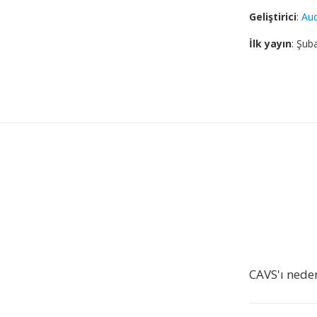
Geliştirici
:
Aud
İlk yayın
: Şub
CAVS'ı nede