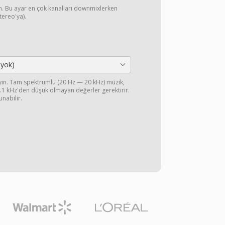
yın. Bu ayar en çok kanalları downmixlerken
stereo'ya).
 yok)
ayın. Tam spektrumlu (20 Hz — 20 kHz) müzik,
44.1 kHz'den düşük olmayan değerler gerektirir.
unabilir.