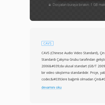
Dosyaları buraya bırakın. 1 GB m
CAVS
CAVS (Chinese Audio Video Standard), Çi
Standardı Çalışma Grubu tarafından gelişti
2006&#039;da ulusal standart (GB/T 20090
bir video sıkıştırma standardıdır. Proje, yab
codec&#039;lere bağımlı olmadan Çin&#039
ve multimedya altyapısına hizmet edebilec
devamını oku
sıkıştırma teknolojisi oluşturmak amacıy
başlamıştır. AVS1 olarak da adlandırılan 