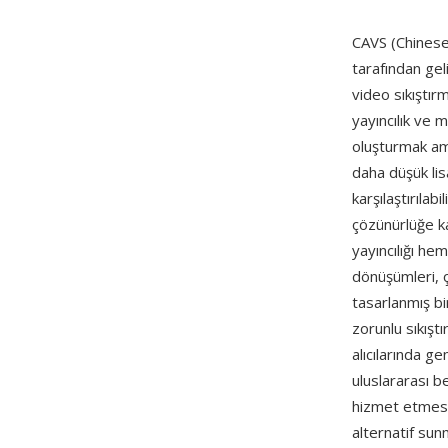
CAVS (Chinese
tarafından gel
video sıkıştır
yayıncılık ve 
oluşturmak am
daha düşük lis
karşılaştırılab
çözünürlüğe ka
yayıncılığı he
dönüşümleri, ç
tasarlanmış bir
zorunlu sıkışt
alıcılarında g
uluslararası 
hizmet etmesi 
alternatif su