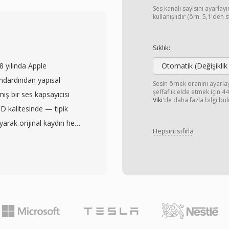
patent çerçevesi
Ses kanalı sayısını ayarla
kıştırma verimliliği elde
kullanışlıdır (örn. 5,1'den 
üksek çözünürlüğe kadar
rasal dijital televizyon
Sıklık:
gundur. Temel teknik
8 yılında Apple
Otomatik (Değişiklik
 çoklu tahmin modları ve
andardından yapısal
Sesin örnek oranını ayarl
nı azaltmak için
şeffaflık elde etmek için 
amış bir ses kapsayıcısı
Viki
'de daha fazla bilgi bul
in hükümeti CAVS&#039;yı
D kalitesinde — tipik
sıkıştırma standardı
rak orijinal kaydın her
lar ve televizyon
Hepsini sıfırla
mat, içeriği işaretçiler,
ğlamıştır. CAVS, H.264
rileri de taşıyabilen
rarası benimsemeye sahip
 çalışan profesyonel ses
azarlarından birine
recinin her aşamasında
ideo kodlama
verdiği için AIFF&#039;e
ernatif sunmasında
esil kaybıdır: MP3 veya
sinyali asla bozmaz. Bir