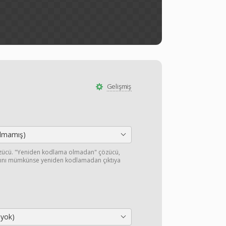
Gelişmiş
ılmamış)
özücü. "Yeniden kodlama olmadan" çözücü,
ışını mümkünse yeniden kodlamadan çıktıya
 yok)