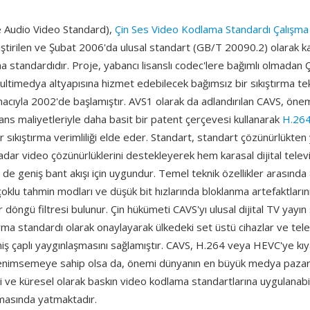
 Audio Video Standard),
Çin Ses Video Kodlama Standardı Çalışm
iştirilen ve Şubat 2006'da ulusal standart (GB/T 20090.2) olarak ka
ma standardıdır. Proje, yabancı lisanslı codec'lere bağımlı olmadan Ç
multimedya altyapısına hizmet edebilecek bağımsız bir sıkıştırma tek
acıyla 2002'de başlamıştır. AVS1 olarak da adlandırılan CAVS, önem
ans maliyetleriyle daha basit bir patent çerçevesi kullanarak
H.26
ilir sıkıştırma verimliliği elde eder. Standart, standart çözünürlükte
dar video çözünürlüklerini destekleyerek hem karasal dijital telev
m de geniş bant akışı için uygundur. Temel teknik özellikler arasında
oklu tahmin modları ve düşük bit hızlarında bloklanma artefaktlarını
 döngü filtresi bulunur. Çin hükümeti CAVS'yı ulusal dijital TV yayın 
ırma standardı olarak onaylayarak ülkedeki set üstü cihazlar ve tel
eniş çaplı yaygınlaşmasını sağlamıştır. CAVS, H.264 veya HEVC'ye kıyas
benimsemeye sahip olsa da, önemi dünyanın en büyük medya pazarl
ve küresel olarak baskın video kodlama standartlarına uygulanabili
nmasında yatmaktadır.