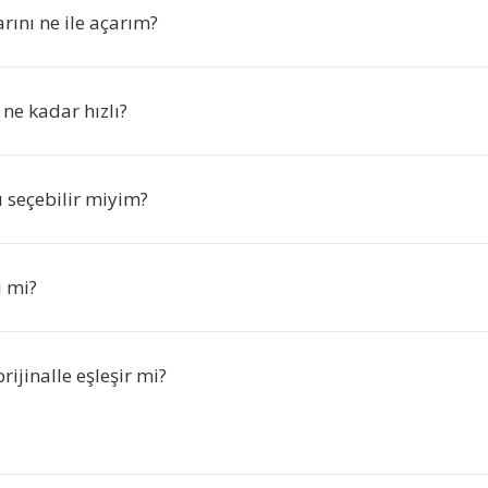
rını ne ile açarım?
ne kadar hızlı?
nı seçebilir miyim?
i mi?
orijinalle eşleşir mi?