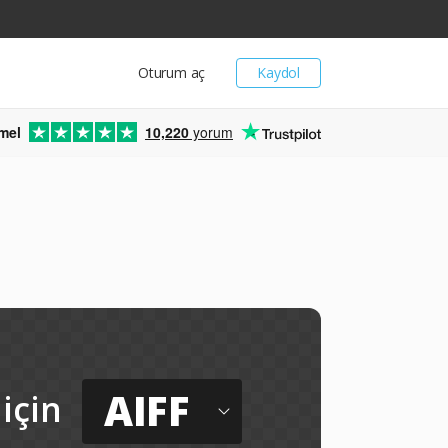
Oturum aç
Kaydol
mel
10,220
yorum
AIFF
için