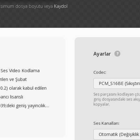
aksimum dosya boyutu veya
Kaydol
Ayarlar
n Ses Video Kodlama
Codec:
rilen ve Şubat
PCM_S16BE (Sıkıştır
.2) olarak kabul edilen
Ses parçasını kodlayan ç
ancı lisanslı
giriş dosyasındaki ses ak
kopyalar.
;deki geniş yayıncılık
ek bağımsız bir
la 2002&#039;de
Ses Kanalları:
CAVS, önemli ölçüde daha
Otomatik (Değişiklik