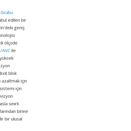
a Grubu
bul edilen bir
in'deki geniş
nolojisi
li ölçüde
4/AVC
ile
n yüksek
izyon
 8x8 blok
 azaltmak için
sistemi için
evizyon
la sınırlı
arından birine
r bir ulusal