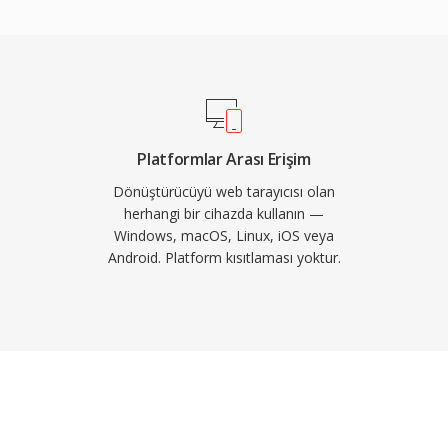
şma formatı olarak
l Apple&#039;ın
syondur. Kapsayıcı, CD
ünürlüklü iş akışlarına
eme hızlarını ve bit
iğinden çok kayıpsız
Platformlar Arası Erişim
ayıt endüstrisi genelinde
Dönüştürücüyü web tarayıcısı olan
tedir.
herhangi bir cihazda kullanın —
Windows, macOS, Linux, iOS veya
Android. Platform kısıtlaması yoktur.