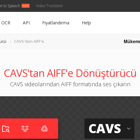
xt to Speech
Video Translator
OCR
API
Fiyatlandırma
Help
Mükem
ücü
CAVS'den AIFF'e
CAVS'tan AIFF'e Dönüştürücü
CAVS videolarından AIFF formatında ses çıkarın
CAVS