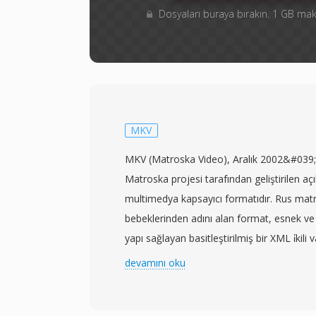
Dosyaları buraya bırakın. 1 GB m
MKV
MKV (Matroska Video), Aralık 2002&#039;
Matroska projesi tarafından geliştirilen açık
multimedya kapsayıcı formatıdır. Rus mat
bebeklerinden adını alan format, esnek ve 
yapı sağlayan basitleştirilmiş bir XML i̇kili
Binary Meta Language (EBML) üzerine inşa 
devamını oku
dosya içinde neredeyse sınırsız sayıda vide
parçasını barındırabilir; video için H.264, 