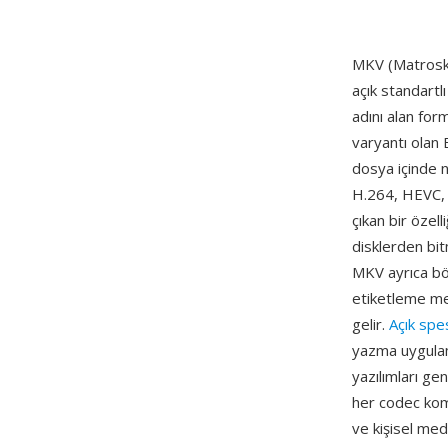
MKV (Matroska
açık standartl
adını alan form
varyantı olan 
dosya içinde n
H.264, HEVC, 
çıkan bir özel
disklerden bit
MKV ayrıca bölü
etiketleme met
gelir.
Açık spe
yazma uygulam
yazılımları g
her codec kom
ve kişisel med