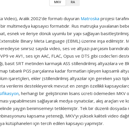
MKV
RA
 Video), Aralık 2002'de formatı duyuran
Matroska
projesi tarafınd
ı bir multimedya kapsayıcı formatıdır. Rus matruşka yuvalanan beb
at, esnek ve ileriye dönük uyumlu bir yapı sağlayan basitleştirilmiş b
Extensible Binary Meta Language (EBML) üzerine inşa edilmiştir. M
eredeyse sınırsız sayıda video, ses ve altyazı parçasını barındırabil
VP9 ve AV1, ses için AAC, FLAC, Opus ve DTS gibi codec'leri dest
liği, basit SRT metinden karmaşık ASS stillendirilmiş altyazılara ve B
map tabanlı PGS parçalarına kadar formatları işleyen kapsamlı altya
m işaretçileri, ekler (stillendirilmiş altyazılar için gereken yazı tipl
a verilerini destekleyerek mevcut en zengin özellikli kapsayıcılard
sifikasyon
, herhangi bir geliştiricinin lisans ücreti ödemeden MKV
ası yapabilmesini sağlayarak medya oynatıcılar, akış araçları ve 
enelinde yaygın benimsemeyi tetiklemiştir. Tek bir düzenli dosyad
binasyonunu kapsama yeteneği, MKV'yı yüksek kaliteli video dağıt
ya kütüphaneleri için tercih edilen kapsayıcı yapmıştır.