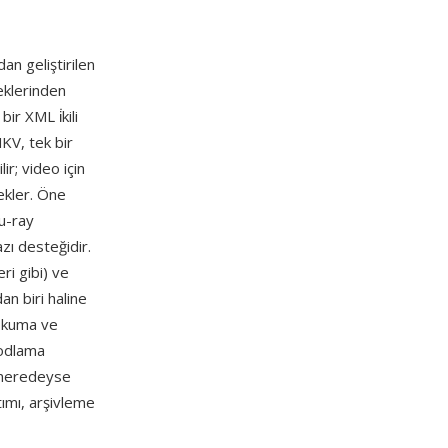
an geliştirilen
eklerinden
ir XML i̇kili
KV, tek bir
ir; video için
ekler. Öne
lu-ray
zı desteğidir.
eri gibi) ve
an biri haline
 okuma ve
kodlama
a neredeyse
ımı, arşivleme