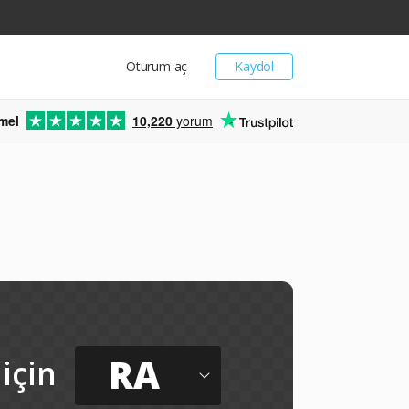
Oturum aç
Kaydol
mel
10,220
yorum
RA
için