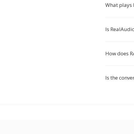
What plays 
Is RealAudi
How does R
Is the conv