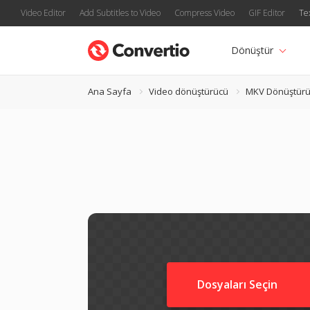
Video Editor
Add Subtitles to Video
Compress Video
GIF Editor
Te
Dönüştür
Ana Sayfa
Video dönüştürücü
MKV Dönüştür
Dosyaları Seçin