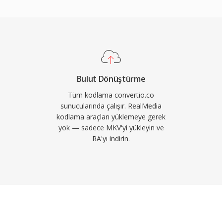
sintilerini en aza
goritmalarını destekler.
arca PC&#039;ye
vrimiçi akışları için
nik katkısı, daha sonra
anabilir bit hızlı akış
Bulut Dönüştürme
erinden edilmiş olsa da
Tüm kodlama convertio.co
rik arşivleri hâlâ
sunucularında çalışır. RealMedia
kodlama araçları yüklemeye gerek
çin dönüştürme
yok — sadece MKV'yi yükleyin ve
RA'yı indirin.