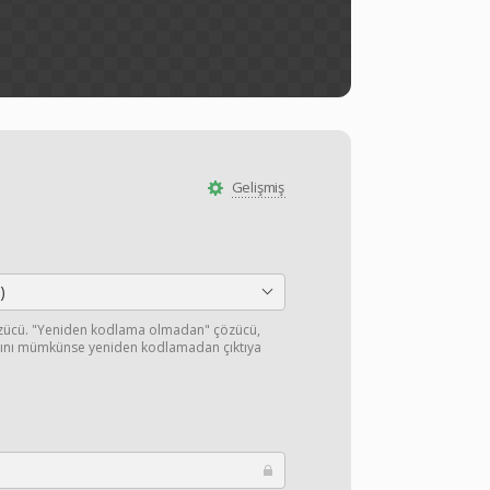
Gelişmiş
)
özücü. "Yeniden kodlama olmadan" çözücü,
ışını mümkünse yeniden kodlamadan çıktıya