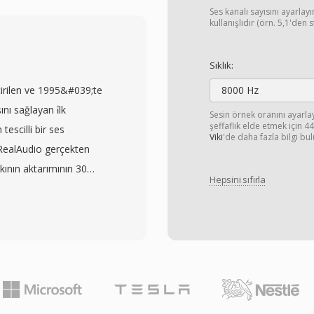
leri destekler. Öne
Ses kanalı sayısını ayarla
şık ASS stillendirilmiş
kullanışlıdır (örn. 5,1'den 
abanlı PGS parçalarına
desteğidir. MKV ayrıca
Sıklık:
yazılar için gereken yazı
tirilen ve 1995&#039;te
8000 Hz
 destekleyerek mevcut en
nı sağlayan i̇lk
Sesin örnek oranını ayarl
elir. Açık spesifikasyon,
şeffaflık elde etmek için 
tescilli bir ses
Viki
'de daha fazla bilgi bul
 ödemeden MKV okuma ve
RealAudio gerçekten
k medya oynatıcılar,
rkının aktarımının 30
linde yaygın benimsemeyi
Hepsini sıfırla
rın dosyanın tamamını
edeyse her codec
ordu. Format, birden
039;yı yüksek kaliteli
en sürümler 14,4 kbps
kütüphaneleri için tercih
kleri kullanırken,
len RealAudio 10)
syaları sabit ve
klu bit hızlı akışı ve