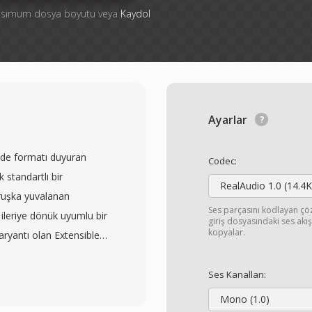
aksimum dosya boyutu veya
Kaydol
Ayarlar
de formatı duyuran
Codec:
 standartlı bir
RealAudio 1.0 (14.4K
ruşka yuvalanan
Ses parçasını kodlayan ç
ileriye dönük uyumlu bir
giriş dosyasındaki ses ak
kopyalar.
 varyantı olan Extensible
edilmiştir. MKV, tek bir
o, ses ve altyazı
Ses Kanalları:
HEVC, VP9 ve AV1, ses için
Mono (1.0)