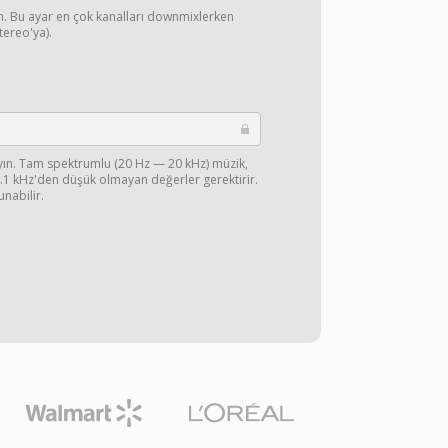
yın. Bu ayar en çok kanalları downmixlerken
stereo'ya).
ayın. Tam spektrumlu (20 Hz — 20 kHz) müzik,
44.1 kHz'den düşük olmayan değerler gerektirir.
unabilir.