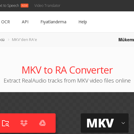
xt to Speech
Video Translator
OCR
API
Fiyatlandırma
Help
Mükem
ücü
MKV'den RA'e
MKV to RA Converter
Extract RealAudio tracks from MKV video files online
MKV